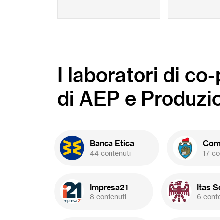
I laboratori di co
di AEP e Produzi
Banca Etica
Comu
44 contenuti
17 co
Impresa21
Itas S
8 contenuti
6 cont