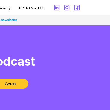
cademy
BPER Civic Hub
lla newsletter
podcast