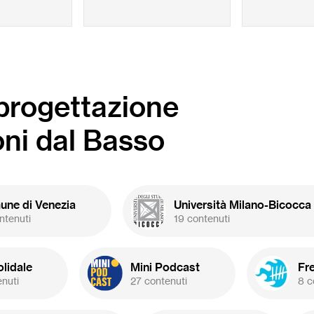
-progettazione
oni dal Basso
ne di Venezia
Università Milano-Bicocca
ntenuti
19 contenuti
olidale
Mini Podcast
Fr
enuti
27 contenuti
8 c