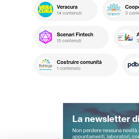
Veracura
Coope
14 contenuti
3 cont
Scenari Fintech
15 contenuti
3
Costruire comunità
1 contenuto
La newsletter d
Non perdere nessuna novità 
appuntamenti, laboratori, cor