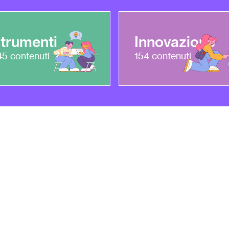
trumenti
Innovazione
45
contenuti
154
contenuti