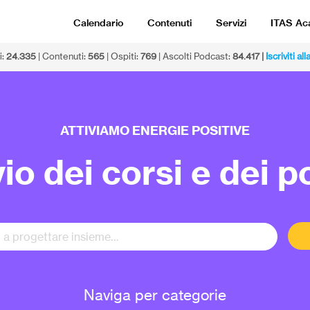
Calendario
Contenuti
Servizi
ITAS A
i:
24.335
| Contenuti:
565
| Ospiti:
769
| Ascolti Podcast:
84.417 |
Iscriviti a
ATTIVIAMO ENERGIE POSITIVE
io dei corsi e dei 
Naviga per categorie