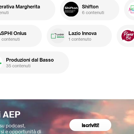
rativa Margherita
Shifton
enuti
6 contenuti
ASPHI Onlus
Lazio Innova
 contenuti
1 contenuto
Produzioni dal Basso
35 contenuti
i AEP
Iscriviti!
su podcast,
si e opportunità di