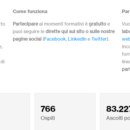
Come funziona
Par
tto
Partecipare
ai momenti formativi è
gratuito
e
Vuo
puoi seguire le
dirette qui sul sito o sulle nostre
lab
pagine social
(
Facebook
,
LinkedIn
e
Twitter
).
web
e,
inc
form
 di
lin
par
766
83.22
Ospiti
Ascolti p