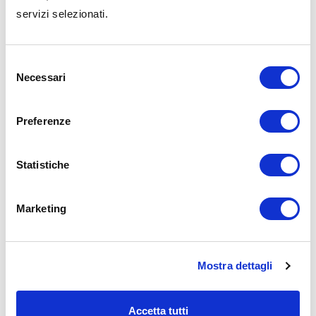
servizi selezionati.
Contenuti nella stessa
Selezione
categoria
Necessari
del
consenso
Preferenze
Statistiche
Marketing
Mostra dettagli
Accetta tutti