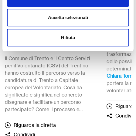
24 Aprile 2024
17 Aprile 20
Accetta selezionati
Orchestrare la
Il volont
partecipazione del mondo
Rifiuta
Il mondo del 
del volontariato trentino
attraversand
trasformazio
Il Comune di Trento e il Centro Servizi
delle possibi
per il Volontariato (CSV) del Trentino
determinato
hanno costruito il percorso verso la
Chiara Tomm
candidatura di Trento a Capitale
porterà la ri
europea del Volontariato. Cosa ha
volontariato 
significato e significa nel concreto
gli strument
disegnare e facilitare un percorso
webinar org
Riguarda 
partecipato? Come il processo e
Modera
Flav
Condivid
contesto si influenzano a vicenda per
generare quello che è stato definito un
Riguarda la diretta
Laboratorio di pratiche per il
Condividi