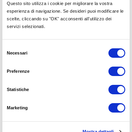
Mammuccini, Carlo Triarico e Giuseppe Li Rosi.
Questo sito utilizza i cookie per migliorare la vostra
Webinar organizzato da
Fondazione Est-Ovest
.
esperienza di navigazione. Se desideri puoi modificare le
scelte, cliccando su "OK" acconsenti all'utilizzo dei
servizi selezionati.
Contenuti nella stessa
categoria
Selezione
Necessari
del
consenso
Preferenze
Statistiche
Marketing
Mostra dettagli