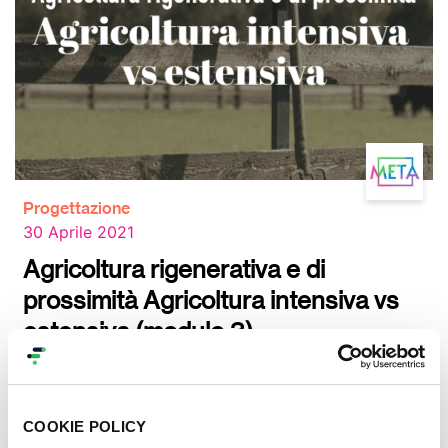
Progettazione
30 Aprile 2021
Agricoltura rigenerativa e di
prossimità Agricoltura intensiva vs
estensiva (modulo 3)
Indagine sull’
agricoltura intensiva
e le sue
conseguenze.
Vantaggi dell’agricoltura estensiva
e la
sua sostenibilità per il pianeta con Maria Grazia
COOKIE POLICY