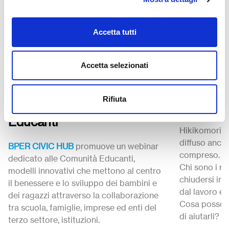
Accetta tutti
Progettazione
Progettazio
8 Ottobre 2025
19 Settembr
Accetta selezionati
BPER Civic Hub:
Hikikomo
Esperienze e visioni per
ragazzi si
Rifiuta
costruire Comunità
mondo
Educanti
Hikikomori 
diffuso anche
BPER CIVIC HUB
promuove un webinar
compreso.
dedicato alle Comunità Educanti,
Chi sono i r
modelli innovativi che mettono al centro
chiudersi in 
il benessere e lo sviluppo dei bambini e
dal lavoro e
dei ragazzi attraverso la collaborazione
Cosa possono
tra scuola, famiglie, imprese ed enti del
di aiutarli?
terzo settore, istituzioni.
che abbiamo 