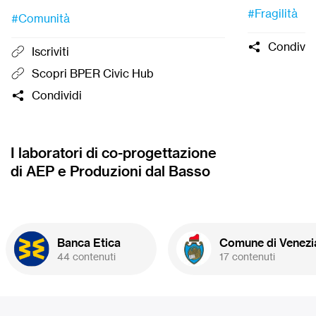
#Fragilità
Crepaldi
, Ps
#Comunità
fondatore di
Condivid
Iscriviti
Scopri BPER Civic Hub
Condividi
I laboratori di co-progettazione
di AEP e Produzioni dal Basso
Banca Etica
Comune di Venezi
44 contenuti
17 contenuti