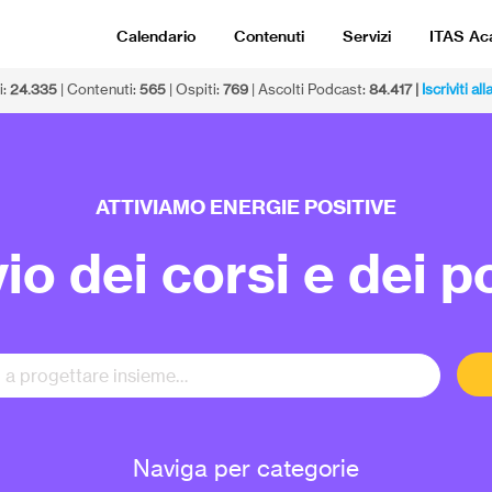
Calendario
Contenuti
Servizi
ITAS A
i:
24.335
| Contenuti:
565
| Ospiti:
769
| Ascolti Podcast:
84.417 |
Iscriviti a
ATTIVIAMO ENERGIE POSITIVE
io dei corsi e dei 
Naviga per categorie