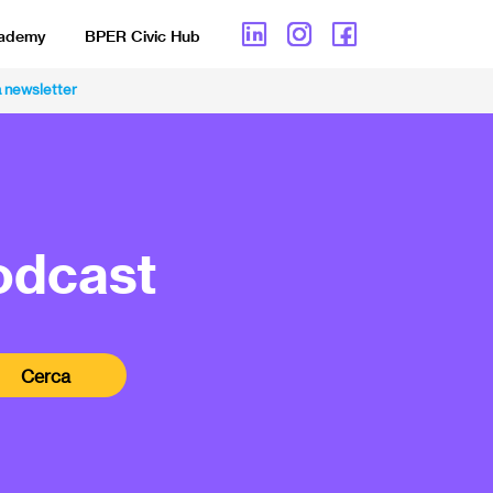
cademy
BPER Civic Hub
lla newsletter
podcast