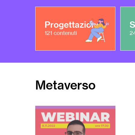
Progettazione
S
121
contenuti
2
Metaverso