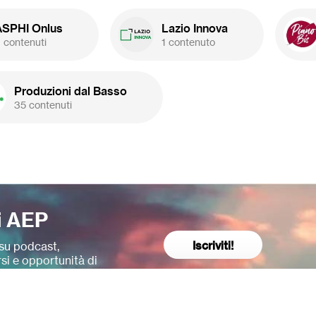
ASPHI Onlus
Lazio Innova
 contenuti
1 contenuto
Produzioni dal Basso
35 contenuti
i AEP
Iscriviti!
su podcast,
si e opportunità di