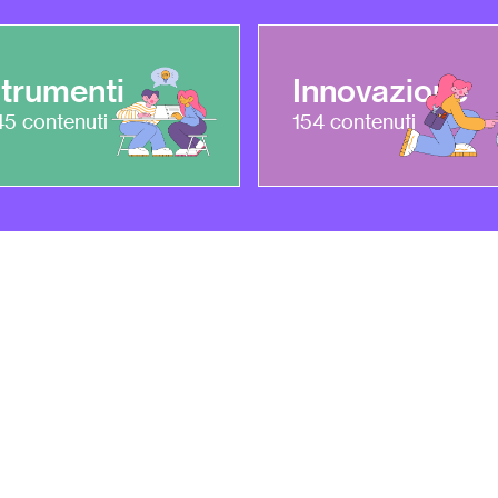
trumenti
Innovazione
45
contenuti
154
contenuti