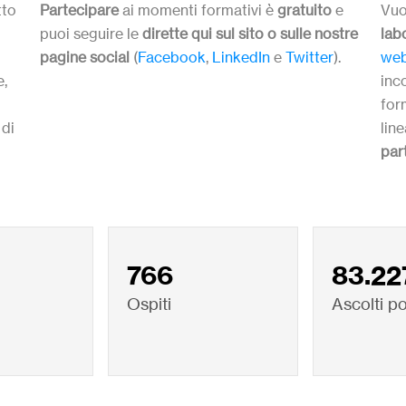
tto
Partecipare
ai momenti formativi è
gratuito
e
Vuo
puoi seguire le
dirette qui sul sito o sulle nostre
lab
pagine social
(
Facebook
,
LinkedIn
e
Twitter
).
web
e,
inc
form
 di
lin
par
766
83.22
Ospiti
Ascolti p