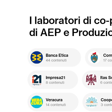
I laboratori di co
di AEP e Produzi
Banca Etica
Comu
44 contenuti
17 co
Impresa21
Itas S
8 contenuti
6 cont
Veracura
Coope
14 contenuti
3 cont