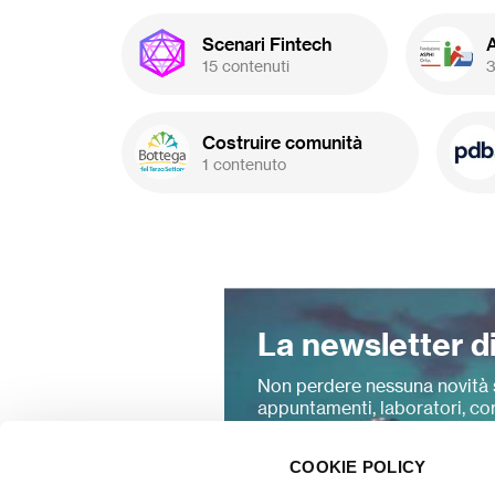
Scenari Fintech
15 contenuti
3
Costruire comunità
1 contenuto
La newsletter d
Non perdere nessuna novità 
appuntamenti, laboratori, cor
co-progettazione.
COOKIE POLICY