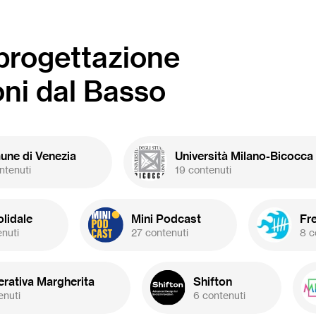
-progettazione
oni dal Basso
ne di Venezia
Università Milano-Bicocca
ntenuti
19 contenuti
olidale
Mini Podcast
Fr
enuti
27 contenuti
8 c
rativa Margherita
Shifton
enuti
6 contenuti