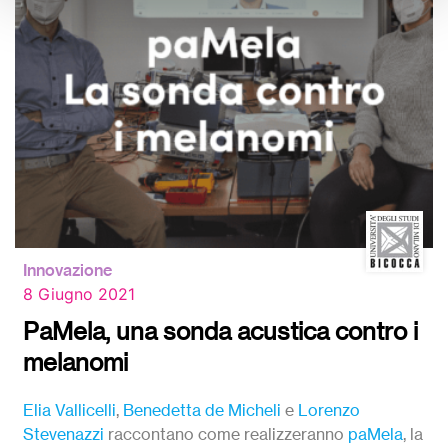
Innovazione
8 Giugno 2021
PaMela, una sonda acustica contro i
melanomi
Elia Vallicelli
,
Benedetta de Micheli
e
Lorenzo
Stevenazzi
raccontano come realizzeranno
paMela
, la