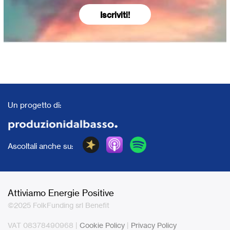
Iscriviti!
Un progetto di:
Ascoltali anche su:
Attiviamo Energie Positive
©2025 FolkFunding srl Benefit
VAT 08378490968 |
Cookie Policy
|
Privacy Policy