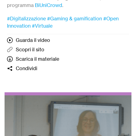
programma
BiUniCrowd
.
#Digitalizzazione
#Gaming & gamification
#Open
Innovation
#Virtuale
Guarda il video
Scopri il sito
Scarica il materiale
Condividi