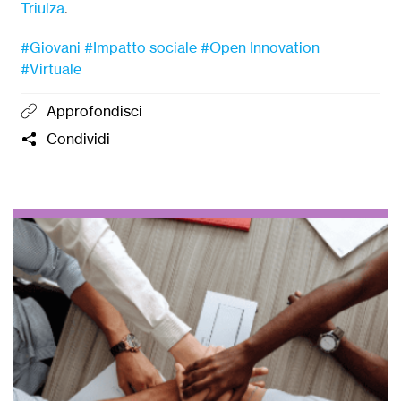
Triulza
.
#Giovani
#Impatto sociale
#Open Innovation
#Virtuale
Approfondisci
Condividi