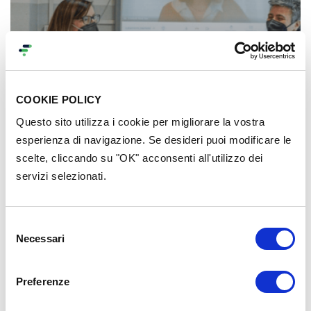
COOKIE POLICY
Questo sito utilizza i cookie per migliorare la vostra
esperienza di navigazione. Se desideri puoi modificare le
scelte, cliccando su "OK" acconsenti all'utilizzo dei
servizi selezionati.
Innovazione
14 Giugno 2021
Selezione
Necessari
del
Cyber Scuola per Nonni
consenso
Avvicinare gli anziani alle nuove tecnologie:
Elena
Preferenze
Rolandi
e
Mauro Colombo
raccontano il