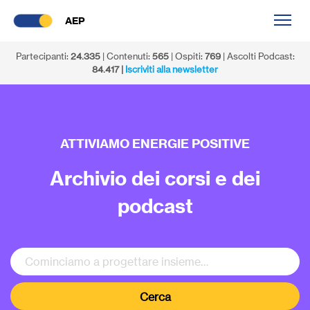
AEP
Partecipanti:
24.335
| Contenuti:
565
| Ospiti:
769
| Ascolti Podcast:
84.417 |
Iscriviti alla newsletter
ATTIVIAMO ENERGIE POSITIVE
Archivio dei corsi e dei
podcast