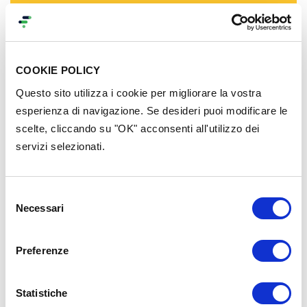
COOKIE POLICY
Questo sito utilizza i cookie per migliorare la vostra
Strumenti
esperienza di navigazione. Se desideri puoi modificare le
16 Gennaio 2023
scelte, cliccando su "OK" acconsenti all'utilizzo dei
Corso di Motion Graphics – parte I
servizi selezionati.
Vuoi fare video e banner animati per la tua
Selezione
comunicazione social o campagna di crowdfunding?
Necessari
del
Impara con AEP e segui il nostro corso base gratuito
consenso
di motion graphics. Due lezioni con
Riccardo Schito
,
motion graphics designer.
Preferenze
#Design
#Progetti
#Raccolta fondi
Statistiche