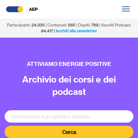
AEP
Partecipanti:
24.335
| Contenuti:
565
| Ospiti:
769
| Ascolti Podcast:
84.417 |
Iscriviti alla newsletter
ATTIVIAMO ENERGIE POSITIVE
Archivio dei corsi e dei
podcast