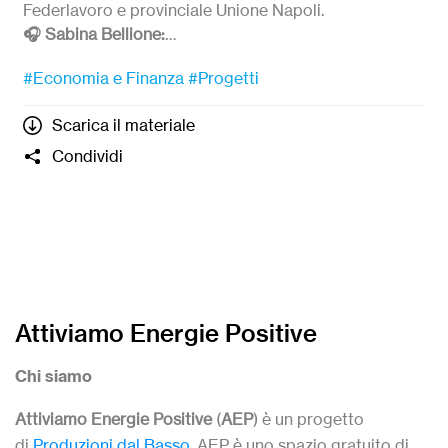
Federlavoro e provinciale Unione Napoli.
🎧 Sabina Bellione:
Responsabile area internazionale per CGM, vice
#Economia e Finanza
#Progetti
presidente di Diesis Network e Direttore Generale
della Fondazione Asilo Mariuccia, è stata direttrice
Scarica il materiale
amministrativa per la Fondazione Casa del Giovane.
Esperta in negoziazione, organizzazioni no profit,
Condividi
budgeting, pianificazione aziendale e
imprenditorialità.
Modera
: Simone Grillo
Attiviamo Energie Positive
Chi siamo
Attiviamo Energie Positive
(
AEP
) è un progetto
di
Produzioni dal Basso
. AEP è uno spazio gratuito di