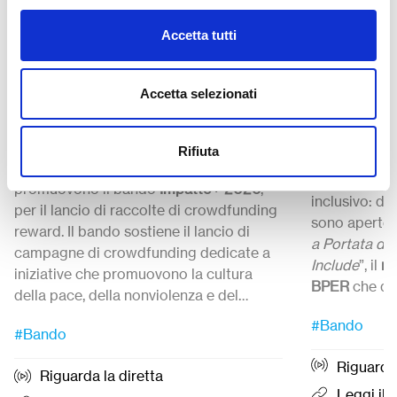
Il futuro
Impatto+ 2026 “Costruire
Accetta tutti
Lo sport
la Pace” – Call di
Call di 
crowdfunding del Gruppo
BPER B
Accetta selezionati
Banca Etica
Presentiamo 
Banca Etica ed Etica Sgr, con la
Rifiuta
co-finanziame
collaborazione di Produzioni dal Basso,
BPER lancia 
promuovono il bando
Impatto+ 2026
,
inclusivo: da
per il lancio di raccolte di crowdfunding
sono aperte 
reward. Il bando sostiene il lancio di
a Portata di
campagne di crowdfunding dedicate a
Include
”, il
no
iniziative che promuovono la cultura
BPER
che qu
della pace, della nonviolenza e del
iniziative cap
Candidature 
disarmo.
Candidature
dal 27 Luglio
ed entro le
#Bando
sportiva sem
12:00.
#Bando
ore 12:00 del
21 settembre 2026.
inclusiva pe
Riguarda 
e ragazzi con
Riguarda la diretta
organizzazio
Leggi il