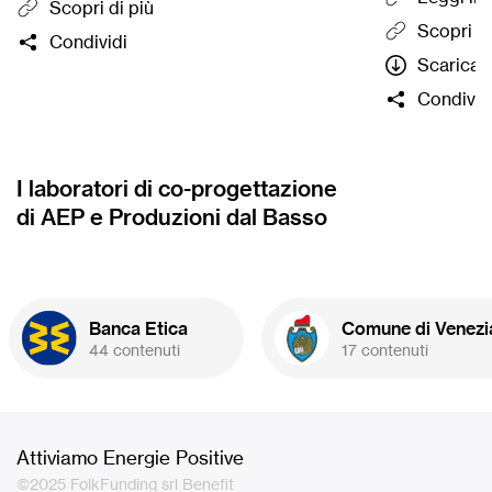
Scopri di più
gratuitament
Scopri di
Condividi
formazione
Scarica l
termine del q
Condivid
cinque proge
campagna di
di BPER ospi
Basso e che 
I laboratori di co-progettazione
cofinanziam
di AEP e Produzioni dal Basso
parte della 
massimo 20.
Banca Etica
Comune di Venezi
44 contenuti
17 contenuti
Attiviamo Energie Positive
©2025 FolkFunding srl Benefit