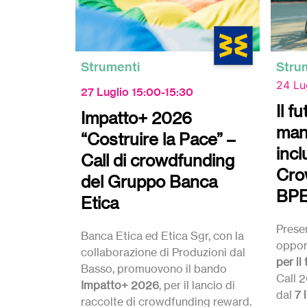
Strumenti
Stru
24 Lu
27 Luglio 15:00-15:30
Il f
Impatto+ 2026
man
“Costruire la Pace” –
incl
Call di crowdfunding
Cro
del Gruppo Banca
BPE
Etica
Prese
Banca Etica ed Etica Sgr, con la
oppor
collaborazione di Produzioni dal
per il
Basso, promuovono il bando
Call 2
Impatto+ 2026
, per il lancio di
dal
7 
raccolte di crowdfunding reward.