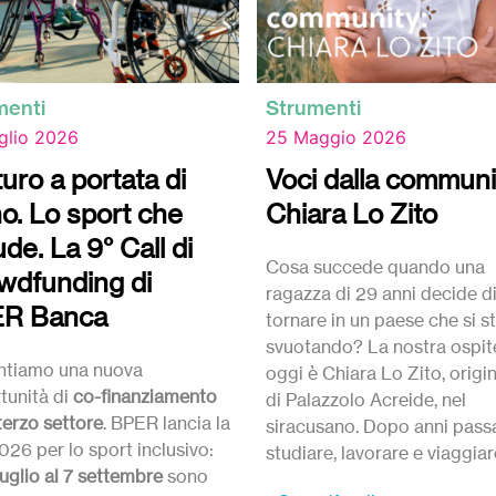
menti
Strumenti
glio 2026
25 Maggio 2026
uturo a portata di
Voci dalla communi
o. Lo sport che
Chiara Lo Zito
ude. La 9° Call di
Cosa succede quando una
wdfunding di
ragazza di 29 anni decide d
R Banca
tornare in un paese che si s
svuotando? La nostra ospit
ntiamo una nuova
oggi è Chiara Lo Zito, origi
tunità di
co-finanziamento
di Palazzolo Acreide, nel
 terzo settore
. BPER lancia la
siracusano. Dopo anni passa
026 per lo sport inclusivo:
studiare, lavorare e viaggiar
luglio al 7 settembre
sono
fuori, è tornata a casa con