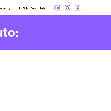
cademy
BPER Civic Hub
to: