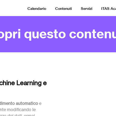
Calendario
Contenuti
Servizi
ITAS A
opri questo contenu
chine Learning e
ndimento automatico
e
nte modificando le
zzo dei dati, ormai