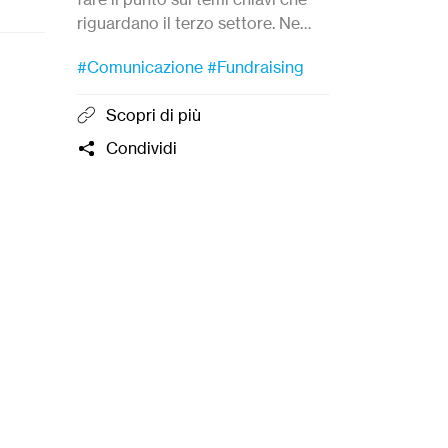
#Libri
riguardano il terzo settore. Ne
do, e
parliamo con
Greta
Orsenigo
,
Condivi
unità.
#Comunicazione
#Fundraising
Impact Partnership Developer per
METADONORS.
Scopri di più
onta
Condividi