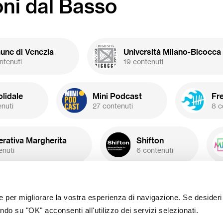
oni dal Basso
finanziamento a fondo
uto
da parte della Banca
etti con budget massimo
0€).
ne di Venezia
Università Milano-Bicocca
ntenuti
19 contenuti
olidale
Mini Podcast
Fr
enuti
27 contenuti
8 c
rativa Margherita
Shifton
enuti
6 contenuti
ASPHI Onlus
Lazio Innova
 contenuti
1 contenuto
ie per migliorare la vostra esperienza di navigazione. Se desideri
ndo su "OK" acconsenti all'utilizzo dei servizi selezionati.