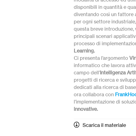
disponibili in quantità e qu
diventando così un fattore 
per ogni settore industriale
questa breve introduzione, 
principali scenari applicativi
processo di implementazio
Learning.
Ci presenta l’argomento
Vi
informatico che lavora atti
campo dell’
Intelligenza Arti
progetti di ricerca e svilup
dedicati alla ricerca di bas
ora collabora con
FrankHood
l’implementazione di soluzi
innovative.
Scarica il materiale