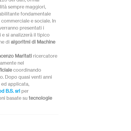
alità sempre maggiori,
abilitante fondamentale
, commerciale e sociale. In
verranno presentati i
 e si analizzerà il tipico
ne di
algoritmi di Machine
ncenzo Maritati
ricercatore
vamente nel
ficiale
coordinando
po. Dopo quasi venti anni
e ed applicata,
 B.S. srl
per
oni basate su
tecnologie