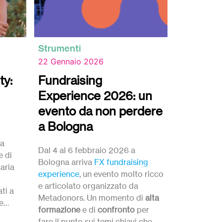
Strumenti
Strumenti
22 Gennaio 2026
9 Gennaio
ty:
Fundraising
Luciano
Experience 2026: un
che tutt
evento da non perdere
Intervista a
a Bologna
i
del saggio 
ta
che tutto cro
Dal 4 al 6 febbraio 2026 a
e di
finanziariz
Bologna arriva
FX fundraising
naria
sta sconvol
experience
, un evento molto ricco
Luciano Bal
e articolato organizzato da
ti a
Oltre Ventu
Metadonors. Un momento di
alta
e
pioniere del
formazione
e di
confronto
per
italia.
fare il punto sui temi chiavi che