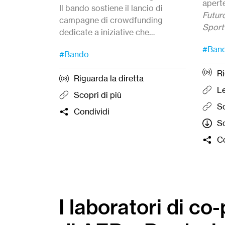
aperte
Il bando sostiene il lancio di
Futur
campagne di crowdfunding
Sport
dedicate a iniziative che
prom
Candi
promuovono la cultura della pace,
Candidature
dal 27 Luglio
ed
#Ban
quest
alle 1
#Bando
della nonviolenza e del disarmo.
entro le ore 12:00 del
21
inizia
settembre 2026.
Ri
l’
attiv
Riguarda la diretta
access
Le
Scopri di più
bambi
Sc
Condividi
ragazz
Sc
organ
gratu
Co
forma
al ter
selez
lance
crowd
I laboratori di co
BPER 
Basso