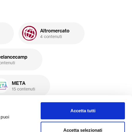
Altromercato
4 contenuti
eelancecamp
ontenuti
META
15 contenuti
Piano Bis
Accetta tutti
3 contenuti
 puoi
Accetta selezionati