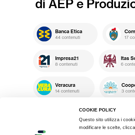
di AEP e Produzi
del
co
perd
(prog
20.00
Banca Etica
Comu
44 contenuti
17 co
Impresa21
Itas S
8 contenuti
6 cont
Veracura
Coope
14 contenuti
3 cont
COOKIE POLICY
Scenari Fintech
15 contenuti
3
Questo sito utilizza i cook
modificare le scelte, clicca