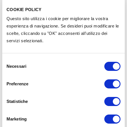
#Crowdfunding
#Formazione
#Raccolta fondi
COOKIE POLICY
Evento privato
Questo sito utilizza i cookie per migliorare la vostra
esperienza di navigazione. Se desideri puoi modificare le
scelte, cliccando su "OK" acconsenti all'utilizzo dei
Contenuti nella stessa
servizi selezionati.
categoria
Selezione
Necessari
del
consenso
Preferenze
Statistiche
Marketing