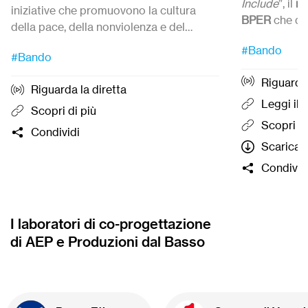
Include
”, il
no
iniziative che promuovono la cultura
BPER
che qu
della pace, della nonviolenza e del
iniziative cap
Candidature 
disarmo.
Candidature
dal 27 Luglio
ed entro le
#Bando
sportiva sem
12:00.
#Bando
ore 12:00 del
21 settembre 2026.
inclusiva pe
Riguarda 
e ragazzi con
Riguarda la diretta
organizzazio
Leggi il
Scopri di più
gratuitament
Scopri di
Condividi
formazione
Scarica l
termine del q
Condivid
cinque proge
campagna di
di BPER ospi
Basso e che 
I laboratori di co-progettazione
cofinanziam
di AEP e Produzioni dal Basso
parte della 
massimo 20.