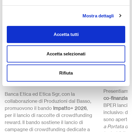
Mostra dettagli
Strumenti
Strumenti
Accetta tutti
24 Luglio 2
27 Luglio 15:00-15:30
Il futuro
Impatto+ 2026 “Costruire
Accetta selezionati
Lo sport
la Pace” – Call di
Call di 
crowdfunding del Gruppo
Rifiuta
BPER B
Banca Etica
Presentiamo 
Banca Etica ed Etica Sgr, con la
co-finanziame
collaborazione di Produzioni dal Basso,
BPER lancia 
promuovono il bando
Impatto+ 2026
,
inclusivo: da
per il lancio di raccolte di crowdfunding
sono aperte 
reward. Il bando sostiene il lancio di
a Portata di
campagne di crowdfunding dedicate a