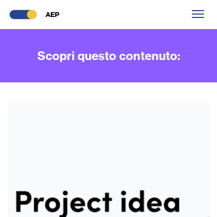
AEP
Scopri questo contenuto: