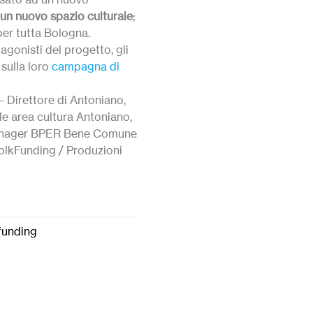
un nuovo spazio culturale
;
per tutta Bologna.
gonisti del progetto, gli
 sulla loro
campagna di
– Direttore di Antoniano,
e area cultura Antoniano,
anager BPER Bene Comune
olkFunding / Produzioni
funding