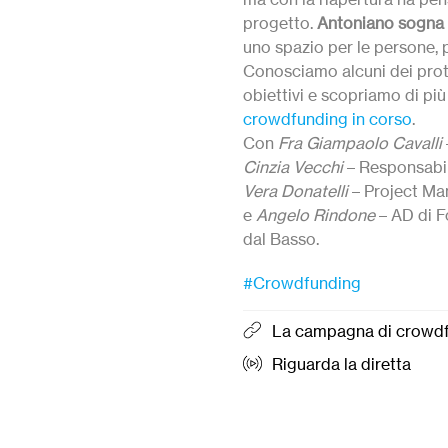
progetto.
Antoniano sogna 
uno spazio per le persone, 
Conosciamo alcuni dei prota
obiettivi e scopriamo di più
crowdfunding in corso
.
Con
Fra Giampaolo Cavalli
Cinzia Vecchi
– Responsabil
Vera Donatelli
– Project M
e
Angelo Rindone
– AD di F
dal Basso.
#Crowdfunding
La campagna di crowd
Riguarda la diretta