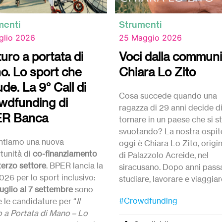
menti
Strumenti
glio 2026
25 Maggio 2026
uturo a portata di
Voci dalla communi
o. Lo sport che
Chiara Lo Zito
ude. La 9° Call di
Cosa succede quando una
wdfunding di
ragazza di 29 anni decide d
R Banca
tornare in un paese che si s
svuotando? La nostra ospit
ntiamo una nuova
oggi è Chiara Lo Zito, origi
tunità di
co-finanziamento
di Palazzolo Acreide, nel
 terzo settore
. BPER lancia la
siracusano. Dopo anni passa
026 per lo sport inclusivo:
studiare, lavorare e viaggiar
luglio al 7 settembre
sono
fuori, è tornata a casa con
#Crowdfunding
 le candidature per “
Il
un’idea: riaprire un bar di
o a Portata di Mano – Lo
quartiere che stava chiuden