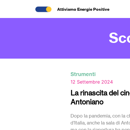
Attiviamo Energie Positive
Sc
Strumenti
12 Settembre 2024
La rinascita del c
Antoniano
Dopo la pandemia, con la ch
d’Italia, anche la sala di An
ma con la riapertura ha pe