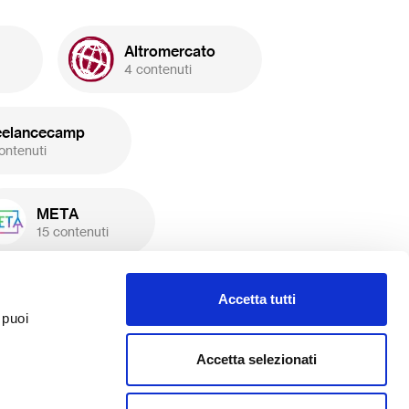
Altromercato
4 contenuti
eelancecamp
ontenuti
META
15 contenuti
Piano Bis
Accetta tutti
3 contenuti
 puoi
Accetta selezionati