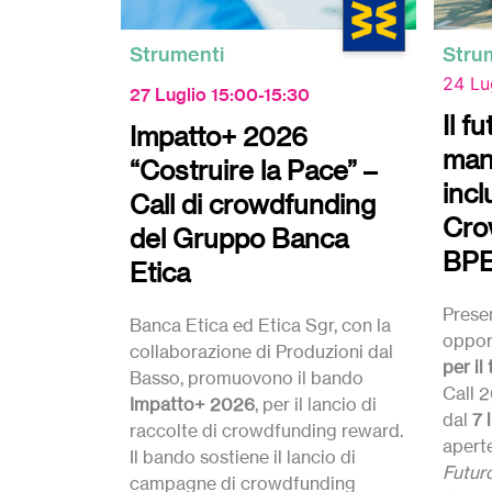
Strumenti
Stru
24 Lu
27 Luglio 15:00-15:30
Il f
Impatto+ 2026
man
“Costruire la Pace” –
incl
Call di crowdfunding
Cro
del Gruppo Banca
BPE
Etica
Prese
Banca Etica ed Etica Sgr, con la
oppor
collaborazione di Produzioni dal
per il
Basso, promuovono il bando
Call 2
Impatto+ 2026
, per il lancio di
dal
7 
raccolte di crowdfunding reward.
aperte
Il bando sostiene il lancio di
Futur
campagne di crowdfunding