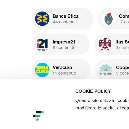
(prog
20.00
Banca Etica
Comu
44 contenuti
17 co
Impresa21
Itas S
8 contenuti
6 cont
Veracura
Coope
14 contenuti
3 cont
COOKIE POLICY
Scenari Fintech
15 contenuti
3
Questo sito utilizza i cook
modificare le scelte, clicca
Costruire comunità
1 contenuto