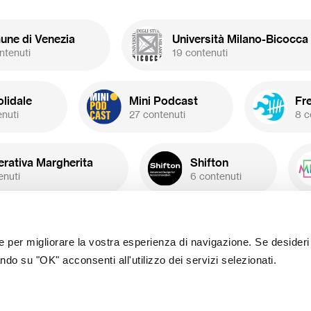
etti con budget massimo
0€).
ne di Venezia
Università Milano-Bicocca
ntenuti
19 contenuti
olidale
Mini Podcast
Fr
enuti
27 contenuti
8 c
rativa Margherita
Shifton
enuti
6 contenuti
ASPHI Onlus
Lazio Innova
 contenuti
1 contenuto
ie per migliorare la vostra esperienza di navigazione. Se desideri
ndo su "OK" acconsenti all'utilizzo dei servizi selezionati.
Produzioni dal Basso
35 contenuti