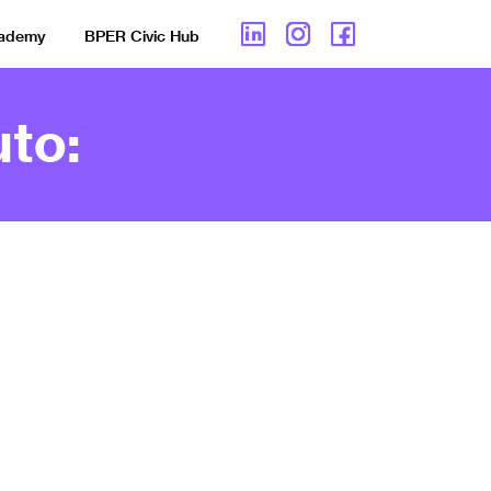
cademy
BPER Civic Hub
to: