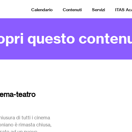
Calendario
Contenuti
Servizi
ITAS A
opri questo contenu
inema-teatro
iusura di tutti i cinema
toniano è rimasta chiusa,
nsato ad un nuovo