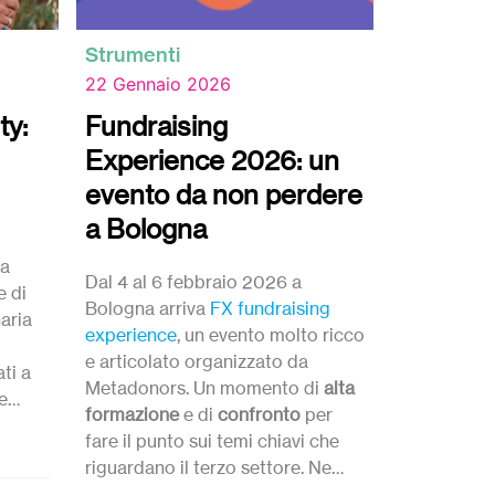
Strumenti
Strumenti
22 Gennaio 2026
9 Gennaio
ty:
Fundraising
Luciano
Experience 2026: un
che tutt
evento da non perdere
Intervista a
a Bologna
i
del saggio 
ta
che tutto cro
Dal 4 al 6 febbraio 2026 a
e di
finanziariz
Bologna arriva
FX fundraising
naria
sta sconvol
experience
, un evento molto ricco
Luciano Bal
e articolato organizzato da
ti a
Oltre Ventu
Metadonors. Un momento di
alta
e
pioniere del
formazione
e di
confronto
per
italia.
fare il punto sui temi chiavi che
#Libri
riguardano il terzo settore. Ne
do, e
parliamo con
Greta
Orsenigo
,