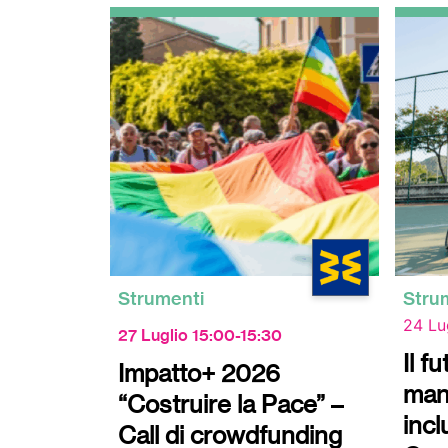
Strumenti
Stru
24 Lu
27 Luglio 15:00-15:30
Il f
Impatto+ 2026
man
“Costruire la Pace” –
incl
Call di crowdfunding