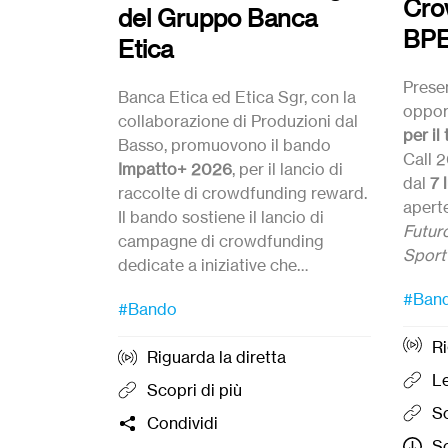
Cro
del Gruppo Banca
BPE
Etica
Prese
Banca Etica ed Etica Sgr, con la
oppor
collaborazione di Produzioni dal
per il
Basso, promuovono il bando
Call 2
Impatto+ 2026
, per il lancio di
dal
7 
raccolte di crowdfunding reward.
aperte
Il bando sostiene il lancio di
Futur
campagne di crowdfunding
Sport
dedicate a iniziative che
prom
Candi
promuovono la cultura della pace,
Candidature
dal 27 Luglio
ed
#Ban
quest
alle 1
#Bando
della nonviolenza e del disarmo.
entro le ore 12:00 del
21
inizia
settembre 2026.
Ri
l’
attiv
Riguarda la diretta
access
Le
Scopri di più
bambi
Sc
Condividi
ragazz
Sc
organ