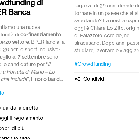
wdfunding di
ragazza di 29 anni decide d
R Banca
tornare in un paese che si s
svuotando? La nostra ospit
ntiamo una nuova
oggi è Chiara Lo Zito, origi
tunità di
co-finanziamento
di Palazzolo Acreide, nel
 terzo settore
. BPER lancia la
siracusano. Dopo anni passa
026 per lo sport inclusivo:
studiare, lavorare e viaggiar
luglio al 7 settembre
sono
fuori, è tornata a casa con
#Crowdfunding
 le candidature per “
Il
un’idea: riaprire un bar di
o a Portata di Mano – Lo
quartiere che stava chiuden
Condividi
 che Include
”, il
nono bando
farne un presidio per la com
osso da BPER
dature entro 7 Settembre
che
Per riuscirci ha coinvolto
do
’anno intende sostenere
2:00.
centinaia di persone in un
tive capaci di rendere
crowdfunding
. Oggi ci racc
guarda la diretta
ità sportiva sempre più
perché, e com’è andata.
ibile e inclusiva per
ggi il regolamento
ni, bambine, ragazze e
opri di più
i con disabilità
. Fino a venti
arica le slide
izzazioni accederanno