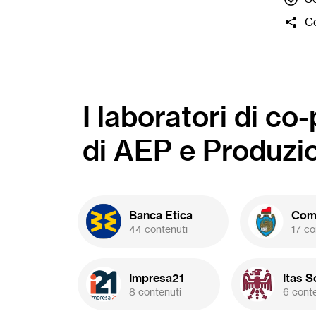
gratu
Co
forma
al ter
selez
lance
crowd
I laboratori di co
BPER 
Basso
di AEP e Produzi
del
co
perd
(prog
20.00
Banca Etica
Comu
44 contenuti
17 co
Impresa21
Itas S
8 contenuti
6 cont