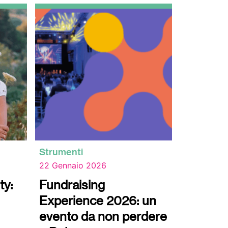
Strumenti
Strumenti
22 Gennaio 2026
9 Gennaio
ty:
Fundraising
Luciano
Experience 2026: un
che tutt
evento da non perdere
Intervista a