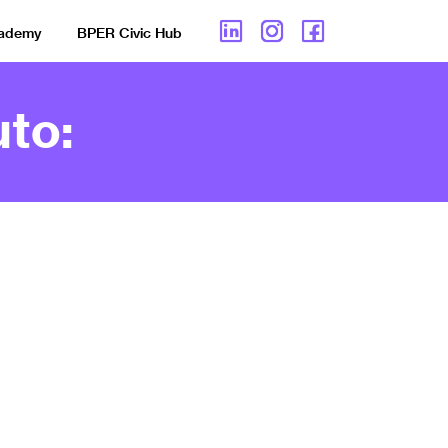
cademy
BPER Civic Hub
to: