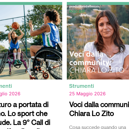
menti
Strumenti
glio 2026
25 Maggio 2026
uturo a portata di
Voci dalla communi
o. Lo sport che
Chiara Lo Zito
ude. La 9° Call di
Cosa succede quando una