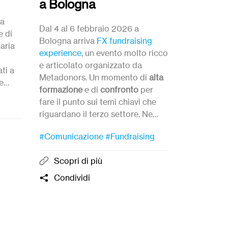
a Bologna
i
del saggio 
ta
che tutto cro
Dal 4 al 6 febbraio 2026 a
e di
finanziariz
Bologna arriva
FX fundraising
naria
sta sconvol
experience
, un evento molto ricco
Luciano Bal
e articolato organizzato da
ti a
Oltre Ventu
Metadonors. Un momento di
alta
e
pioniere del
formazione
e di
confronto
per
italia.
fare il punto sui temi chiavi che
#Libri
riguardano il terzo settore. Ne
do, e
parliamo con
Greta
Orsenigo
,
Condivi
unità.
#Comunicazione
#Fundraising
Impact Partnership Developer per
METADONORS.
Scopri di più
onta
Condividi