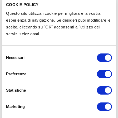
COOKIE POLICY
Evento privato
Questo sito utilizza i cookie per migliorare la vostra
esperienza di navigazione. Se desideri puoi modificare le
Contenuti nella stessa
scelte, cliccando su "OK" acconsenti all'utilizzo dei
categoria
servizi selezionati.
Selezione
Necessari
del
consenso
Preferenze
Statistiche
Marketing