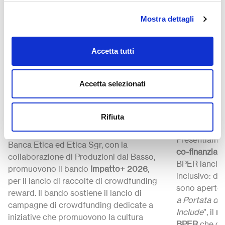
Mostra dettagli
Strumenti
Strumenti
24 Luglio 2
Accetta tutti
27 Luglio 15:00-15:30
Il futuro
Impatto+ 2026 “Costruire
Lo sport
Accetta selezionati
la Pace” – Call di
Call di 
crowdfunding del Gruppo
BPER B
Rifiuta
Banca Etica
Presentiamo 
Banca Etica ed Etica Sgr, con la
co-finanziame
collaborazione di Produzioni dal Basso,
BPER lancia 
promuovono il bando
Impatto+ 2026
,
inclusivo: da
per il lancio di raccolte di crowdfunding
sono aperte 
reward. Il bando sostiene il lancio di
a Portata di
campagne di crowdfunding dedicate a
Include
”, il
no
iniziative che promuovono la cultura
BPER
che qu