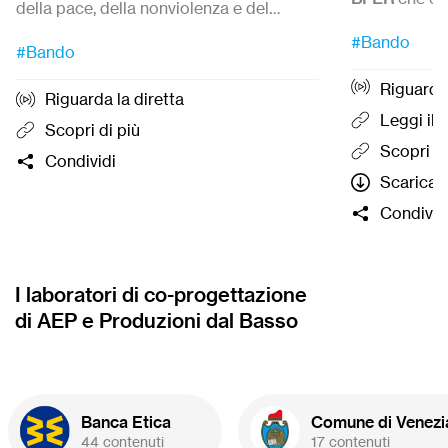
della pace, della nonviolenza e del
iniziative cap
Candidature 
disarmo.
Candidature
dal 27 Luglio
ed entro le
#Bando
sportiva sem
12:00.
#Bando
ore 12:00 del
21 settembre 2026.
inclusiva pe
Riguarda 
e ragazzi con
Riguarda la diretta
organizzazio
Leggi il
Scopri di più
gratuitament
Scopri di
Condividi
formazione
Scarica l
termine del q
Condivid
cinque proge
campagna di
di BPER ospi
Basso e che 
I laboratori di co-progettazione
cofinanziam
di AEP e Produzioni dal Basso
parte della 
massimo 20.
Banca Etica
Comune di Venezi
44 contenuti
17 contenuti