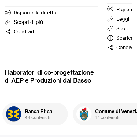
inclusiva pe
Riguarda 
e ragazzi con
Riguarda la diretta
organizzazio
Leggi il
Scopri di più
gratuitament
Scopri di
Condividi
formazione
Scarica l
termine del q
Condivid
cinque proge
campagna di
di BPER ospi
Basso e che 
I laboratori di co-progettazione
cofinanziam
di AEP e Produzioni dal Basso
parte della 
massimo 20.
Banca Etica
Comune di Venezi
44 contenuti
17 contenuti