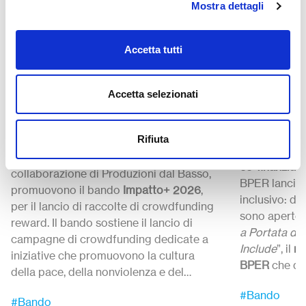
Mostra dettagli
Strumenti
Strumenti
24 Luglio 2
27 Luglio 15:00-15:30
Accetta tutti
Il futuro
Impatto+ 2026 “Costruire
Lo sport
la Pace” – Call di
Call di 
Accetta selezionati
crowdfunding del Gruppo
BPER B
Banca Etica
Rifiuta
Presentiamo 
Banca Etica ed Etica Sgr, con la
co-finanziame
collaborazione di Produzioni dal Basso,
BPER lancia 
promuovono il bando
Impatto+ 2026
,
inclusivo: da
per il lancio di raccolte di crowdfunding
sono aperte 
reward. Il bando sostiene il lancio di
a Portata di
campagne di crowdfunding dedicate a
Include
”, il
no
iniziative che promuovono la cultura
BPER
che qu
della pace, della nonviolenza e del
iniziative cap
Candidature 
disarmo.
Candidature
dal 27 Luglio
ed entro le
#Bando
sportiva sem
12:00.
#Bando
ore 12:00 del
21 settembre 2026.