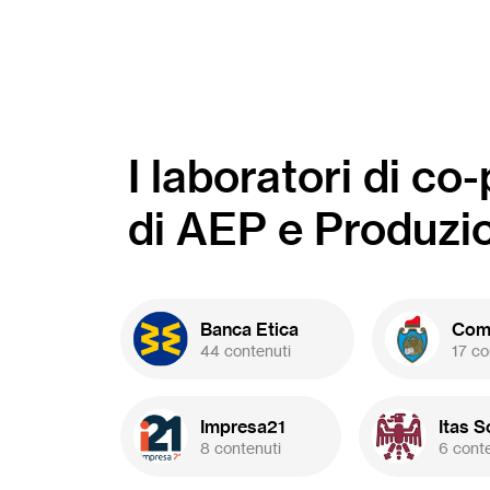
I laboratori di co
di AEP e Produzi
Banca Etica
Comu
44 contenuti
17 co
Impresa21
Itas S
8 contenuti
6 cont