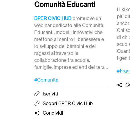
Comunità Educanti
Hikik
più di
BPER CIVIC HUB
promuove un
ancor
webinar dedicato alle Comunità
Chi s
Educanti, modelli innovativi che
di chi
mettono al centro il benessere e
scuola
lo sviluppo dei bambini e dei
Quant
ragazzi attraverso la
i geni
collaborazione tra scuola,
Sono 
famiglie, imprese ed enti del terzo
#Fragi
abbia
settore, istituzioni.
Crepa
#Comunità
Co
fonda
Iscriviti
Scopri BPER Civic Hub
Condividi