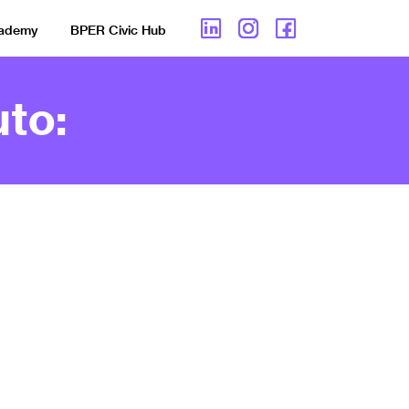
cademy
BPER Civic Hub
to: