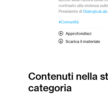
contrasto alla violenza sull
Presidente di
DialogicaLab
.
#Comunità
Approfondisci
Scarica il materiale
Contenuti nella s
categoria