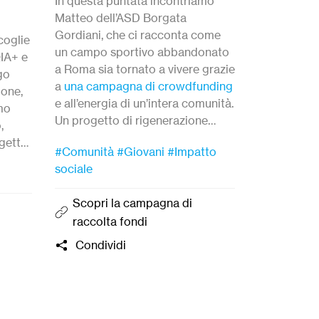
In questa puntata incontriamo
Scopriam
Matteo dell’ASD Borgata
viaggio tra
Gordiani, che ci racconta come
una
campag
ccoglie
un campo sportivo abbandonato
per incontr
QIA+ e
a Roma sia tornato a vivere grazie
associazion
go
a
una campagna di crowdfunding
nella lotta
ione,
e all’energia di un’intera comunità.
climatico. 
amo
Un progetto di rigenerazione
racconta co
,
urbana e sport popolare che
campo, mos
ogetto
#Comunità
#Giovani
#Impatto
#Comunità
dimostra come lo sport possa
crowdfundi
a
sociale
essere strumento di inclusione,
mezzo conc
.
Scopri 
memoria e futuro.
progetti so
Scopri la campagna di
raccolta
trasparente
raccolta fondi
Condivi
Condividi