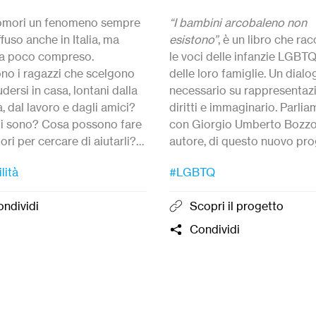
omori un fenomeno sempre
“I bambini arcobaleno non
ffuso anche in Italia, ma
esistono”
, è un libro che ra
a poco compreso.
le voci delle infanzie LGBT
ono i ragazzi che scelgono
delle loro famiglie. Un dialo
udersi in casa, lontani dalla
necessario su rappresentaz
, dal lavoro e dagli amici?
diritti e immaginario. Parli
i sono? Cosa possono fare
con Giorgio Umberto Bozzo
tori per cercare di aiutarli?
autore, di questo nuovo pr
alcune delle domande che
editoriale sostenuto con un
lità
#LGBTQ
mo fatto al dott.
Marco
campagna di crowdfunding
ldi
, Psicologo e Presidente
ndividi
Scopri il progetto
tore di
Hikikomori Italia
.
Condividi