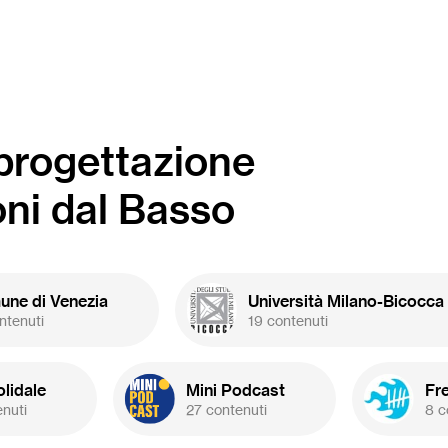
-progettazione
oni dal Basso
ne di Venezia
Università Milano-Bicocca
ntenuti
19 contenuti
olidale
Mini Podcast
Fr
enuti
27 contenuti
8 c