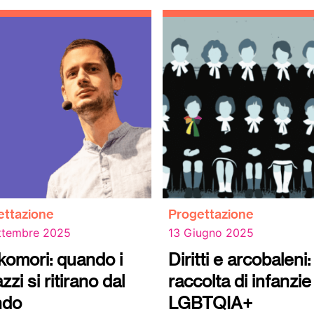
ettazione
Progettazione
ttembre 2025
13 Giugno 2025
komori: quando i
Diritti e arcobaleni
zzi si ritirano dal
raccolta di infanzie
ndo
LGBTQIA+