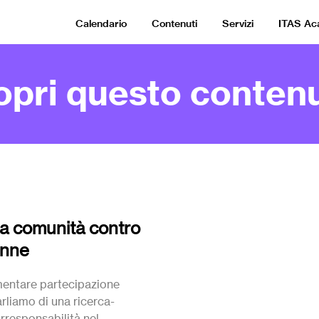
Calendario
Contenuti
Servizi
ITAS A
opri questo contenu
la comunità contro
onne
mentare partecipazione
rliamo di una ricerca-
orresponsabilità nel