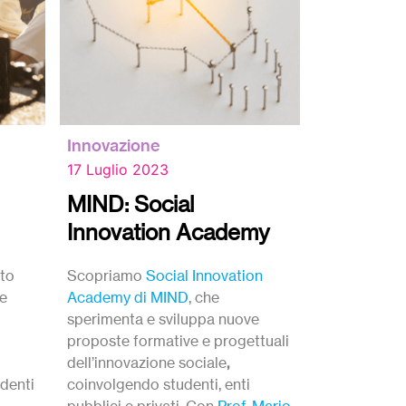
Innovazione
17 Luglio 2023
MIND: Social
Innovation Academy
tto
Scopriamo
Social Innovation
ve
Academy di MIND
, che
sperimenta e sviluppa nuove
proposte formative e progettuali
dell’innovazione sociale
,
denti
coinvolgendo studenti, enti
pubblici e privati. Con
Prof. Mario