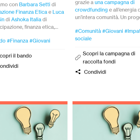
grazie a
una campagna di
iamo con
Barbara Setti
di
crowdfunding
e all’energia 
zione Finanza Etica
e
Luca
un’intera comunità. Un prog
in
di
Ashoka Italia
di
di rigenerazione urbana e s
cipazione, finanza etica,
#Comunità
#Giovani
#Impa
popolare che dimostra com
ità e futuro, con uno
sociale
sport possa essere strumen
do
#Finanza
#Giovani
rdo concreto su come
inclusione, memoria e futuro
ormare le idee in azioni
Scopri la campagna di
copri il bando
i di generare impatto.
raccolta fondi
ondividi
Condividi