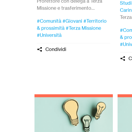
Prorettore con delega a Terza
Studi
Missione e trasferimento
Carin
tecnologico.
Terza
#Comunità
#Giovani
#Territorio
e Imp
& prossimità
#Terza Missione
#Com
#Università
& pro
#Univ
Condividi
C