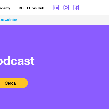
cademy
BPER Civic Hub
lla newsletter
podcast