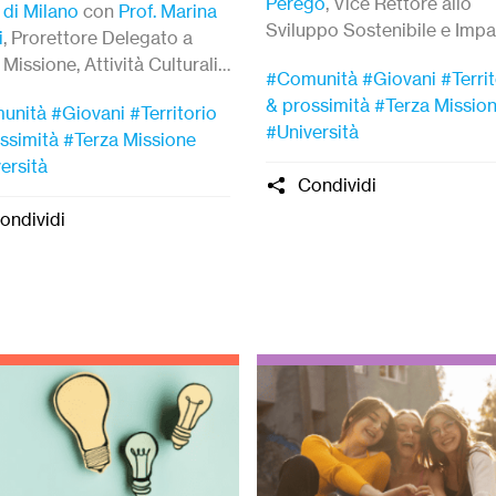
Perego
, Vice Rettore allo
 di Milano
con
Prof. Marina
Sviluppo Sostenibile e Impa
i
,
Prorettore Delegato a
 Missione, Attività Culturali
#Comunità
#Giovani
#Terri
atto Sociale.
& prossimità
#Terza Missio
unità
#Giovani
#Territorio
#Università
ssimità
#Terza Missione
ersità
Condividi
ondividi