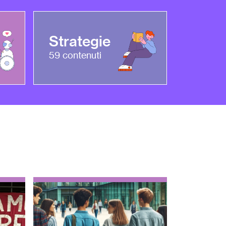
Strategie
59
contenuti