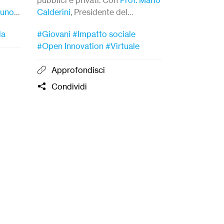
runo
–
Calderini
,
Presidente del
ttà
Comitato Scientifico di S.I.
la
#Giovani
#Impatto sociale
Academy e
Chiara Pennasi
,
#Open Innovation
#Virtuale
Direttore
Fondazione Triulza
.
Approfondisci
Condividi