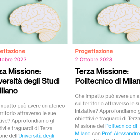
ettazione
Progettazione
ttobre 2023
2 Ottobre 2023
za Missione:
Terza Missione:
versità degli Studi
Politecnico di Mila
Milano
Che impatto può avere un 
sul territorio attraverso le s
mpatto può avere un ateneo
iniziative? Approfondiamo g
rritorio attraverso le sue
obiettivi e traguardi di Terz
ative? Approfondiamo gli
Missione del
Politecnico di
tivi e traguardi di Terza
Milano
con
Prof. Alessandro
one dell’
Università degli