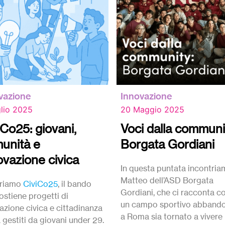
vazione
Innovazione
lio 2025
20 Maggio 2025
iCo25: giovani,
Voci dalla communi
unità e
Borgata Gordiani
ovazione civica
In questa puntata incontri
Matteo dell’ASD Borgata
riamo
CiviCo25
, il bando
Gordiani, che ci racconta 
ostiene progetti di
un campo sportivo abband
azione civica e cittadinanza
a Roma sia tornato a vivere
a gestiti da giovani under 29.