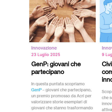
Innovazione
Inno
23 Luglio 2025
9 Lug
GenP: giovani che
Civ
partecipano
com
inn
In questa puntata scopriamo
GenP
– giovani che partecipano,
Scop
un premio promosso da Acri per
che s
valorizzare storie esemplari di
innov
giovani che stanno trasformando
attiv