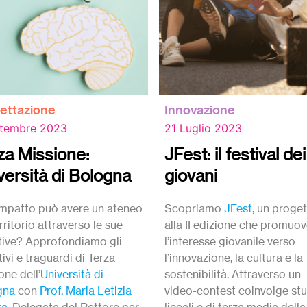
ettazione
Innovazione
ttembre 2023
21 Luglio 2023
za Missione:
JFest: il festival dei
versità di Bologna
giovani
mpatto può avere un ateneo
Scopriamo
JFest
, un proge
rritorio attraverso le sue
alla II edizione che promuo
ative? Approfondiamo gli
l’interesse giovanile verso
tivi e traguardi di Terza
l’innovazione, la cultura e la
one dell’
Università di
sostenibilità. Attraverso un
gna
con
Prof. Maria Letizia
video-contest coinvolge stu
ra
, Delegata del Rettore per
liceali e di terza media della