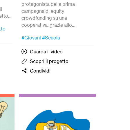
protagonista della prima
di
campagna di equity
etto
crowdfunding su una
port
cooperativa, grazie allo
tto
e lo
strumento di matchfunding di
to di
#Giovani
#Scuola
Ecomill e il
fondo mutualistico di
.
Coopfond
. Con
Tommaso
Guarda il video
Carrieri
, Carlo Fenati,
Paola
Bellotti
e
Chiara Candelise
.
Scopri il progetto
Modera
Flaviano Zandonai
.
Condividi