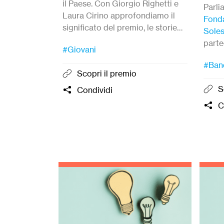
il Paese. Con Giorgio Righetti e
Parl
Laura Cirino approfondiamo il
Fonda
significato del premio, le storie
Soles
selezionate e la visione che guida
parte
#Giovani
questa iniziativa.
comun
#Ban
sgua
Scopri il premio
trasf
S
Condividi
capac
C