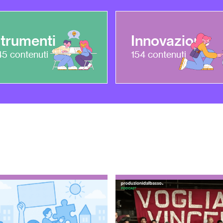
trumenti
Innovazione
45
contenuti
154
contenuti