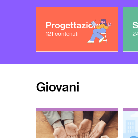
Progettazione
S
121
contenuti
2
Giovani