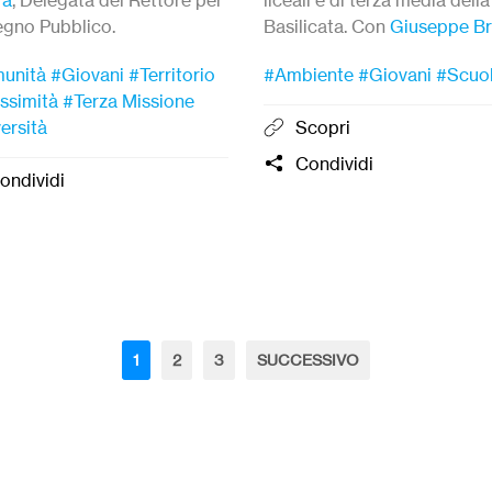
egno Pubblico.
Basilicata. Con
Giuseppe B
Presidente,
Consorzio La Ci
unità
#Giovani
#Territorio
#Ambiente
#Giovani
#Scuo
Essenziale
.
ssimità
#Terza Missione
ersità
Scopri
Condividi
ondividi
1
2
3
SUCCESSIVO