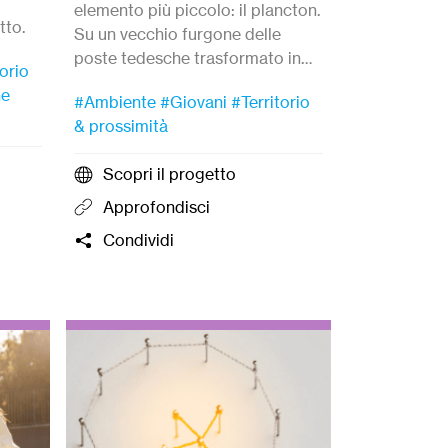
elemento più piccolo: il plancton.
tto.
Su un vecchio furgone delle
poste tedesche trasformato in
torio
laboratorio itinerante, Marta
ne
#Ambiente
#Giovani
#Territorio
educa il pubblico attraverso
& prossimità
attività sul campo.
Scopri il progetto
Approfondisci
Condividi