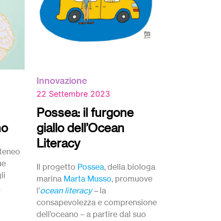
Innovazione
22 Settembre 2023
Possea: il furgone
no
giallo dell’Ocean
Literacy
ateneo
ue
Il progetto
Possea
, della biologa
li
marina
Marta Musso
, promuove
a
l’
ocean literacy
–
la
consapevolezza e comprensione
dell’oceano – a partire dal suo