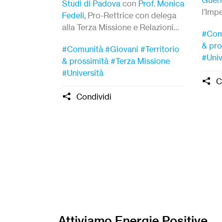
Studi di Padova
con
Prof. Monica
l’Imp
Fedeli
, Pro-Rettrice con delega
alla Terza Missione e Relazioni
#Com
con il Territorio.
& pro
#Comunità
#Giovani
#Territorio
#Univ
& prossimità
#Terza Missione
#Università
C
Condividi
Attiviamo Energie Positive