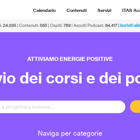
Calendario
Contenuti
Servizi
ITAS A
i:
24.335
| Contenuti:
565
| Ospiti:
769
| Ascolti Podcast:
84.417 |
Iscriviti a
ATTIVIAMO ENERGIE POSITIVE
io dei corsi e dei 
Naviga per categorie