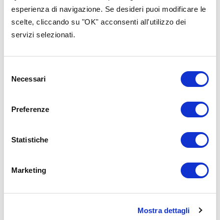
categoria
esperienza di navigazione. Se desideri puoi modificare le
scelte, cliccando su "OK" acconsenti all'utilizzo dei
servizi selezionati.
Selezione
Necessari
del
consenso
Preferenze
Statistiche
Marketing
Strumenti
Strumenti
Mostra dettagli
24 Luglio 2
27 Luglio 15:00-15:30