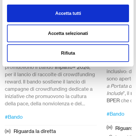
Il futuro
Impatto+ 2026 “Costruire
Accetta tutti
Lo sport
la Pace” – Call di
Call di 
crowdfunding del Gruppo
Accetta selezionati
BPER B
Banca Etica
Presentiamo 
Banca Etica ed Etica Sgr, con la
Rifiuta
co-finanziame
collaborazione di Produzioni dal Basso,
BPER lancia 
promuovono il bando
Impatto+ 2026
,
inclusivo: da
per il lancio di raccolte di crowdfunding
sono aperte 
reward. Il bando sostiene il lancio di
a Portata di
campagne di crowdfunding dedicate a
Include
”, il
no
iniziative che promuovono la cultura
BPER
che qu
della pace, della nonviolenza e del
iniziative cap
Candidature 
disarmo.
Candidature
dal 27 Luglio
ed entro le
#Bando
sportiva sem
12:00.
#Bando
ore 12:00 del
21 settembre 2026.
inclusiva pe
Riguarda 
e ragazzi con
Riguarda la diretta