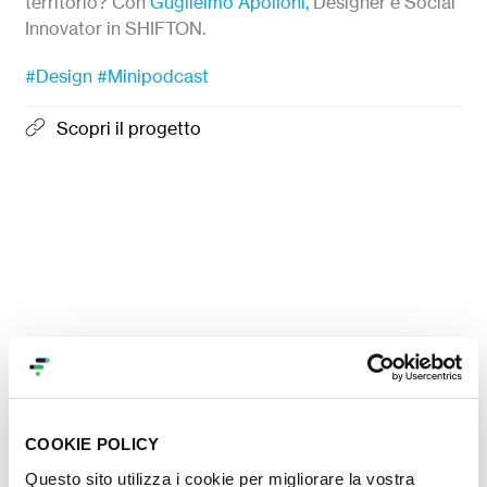
territorio? Con
Guglielmo Apolloni,
Designer e Social
Innovator in SHIFTON.
#Design
#Minipodcast
Scopri il progetto
COOKIE POLICY
Contenuti nella stessa
Questo sito utilizza i cookie per migliorare la vostra