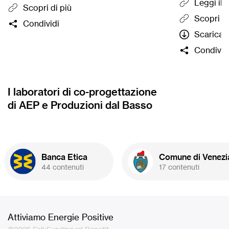
organizzazio
Leggi il
Scopri di più
gratuitament
Scopri di
Condividi
formazione
Scarica l
termine del q
Condivid
cinque proge
campagna di
di BPER ospi
Basso e che 
I laboratori di co-progettazione
cofinanziam
di AEP e Produzioni dal Basso
parte della 
massimo 20.
Banca Etica
Comune di Venezi
44 contenuti
17 contenuti
Attiviamo Energie Positive