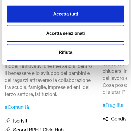
8 Ottobre 2025
19 Settembr
BPER Civic Hub:
Hikikomo
Accetta tutti
Esperienze e visioni per
ragazzi si
costruire Comunità
mondo
Accetta selezionati
Educanti
Hikikomori 
diffuso anche
BPER CIVIC HUB
promuove un webinar
Rifiuta
compreso.
dedicato alle Comunità Educanti,
Chi sono i r
modelli innovativi che mettono al centro
chiudersi in 
il benessere e lo sviluppo dei bambini e
dal lavoro e
dei ragazzi attraverso la collaborazione
Cosa possono
tra scuola, famiglie, imprese ed enti del
di aiutarli?
terzo settore, istituzioni.
che abbiamo 
#Fragilità
Crepaldi
, Ps
#Comunità
fondatore di
Condivid
Iscriviti
Scopri BPER Civic Hub