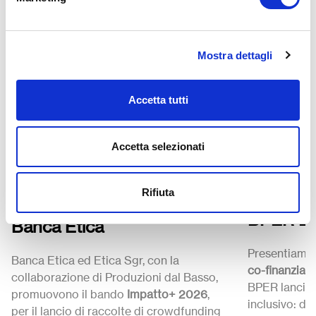
Mostra dettagli
Accetta tutti
Strumenti
Strumenti
24 Luglio 2
27 Luglio 15:00-15:30
Accetta selezionati
Il futuro
Impatto+ 2026 “Costruire
Lo sport
la Pace” – Call di
Rifiuta
Call di 
crowdfunding del Gruppo
BPER B
Banca Etica
Presentiamo 
Banca Etica ed Etica Sgr, con la
co-finanziame
collaborazione di Produzioni dal Basso,
BPER lancia 
promuovono il bando
Impatto+ 2026
,
inclusivo: da
per il lancio di raccolte di crowdfunding