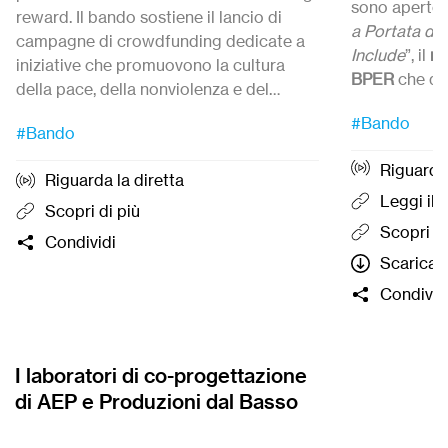
sono aperte 
reward. Il bando sostiene il lancio di
a Portata di
campagne di crowdfunding dedicate a
Include
”, il
no
iniziative che promuovono la cultura
BPER
che qu
della pace, della nonviolenza e del
iniziative cap
Candidature 
disarmo.
Candidature
dal 27 Luglio
ed entro le
#Bando
sportiva sem
12:00.
#Bando
ore 12:00 del
21 settembre 2026.
inclusiva pe
Riguarda 
e ragazzi con
Riguarda la diretta
organizzazio
Leggi il
Scopri di più
gratuitament
Scopri di
Condividi
formazione
Scarica l
termine del q
Condivid
cinque proge
campagna di
di BPER ospi
Basso e che 
I laboratori di co-progettazione
cofinanziam
di AEP e Produzioni dal Basso
parte della 
massimo 20.