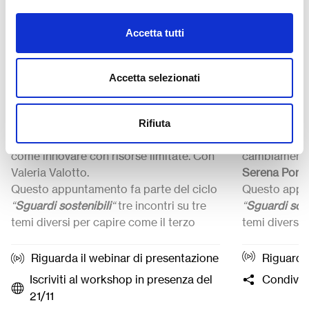
21 Novembre 2025
10 Dicembre
Sguardi sostenibili: “Fare
Sguardi s
Accetta tutti
meglio con meno” con
“Alleanze
Valeria Valotto
Maria Se
Accetta selezionati
I modelli circolari possono ridurre
La sostenibil
sprechi e generare valore sociale.
ETS e impre
Rifiuta
L’esperienza di Progetto Quid mostra
costruire ret
come innovare con risorse limitate. Con
cambiamento
Valeria Valotto
.
Serena Porca
Questo appuntamento fa parte del ciclo
Questo appun
“
Sguardi sostenibili
“
tre incontri su tre
“
Sguardi sost
temi diversi per capire come il terzo
temi diversi 
settore, le imprese e le comunità
settore, le i
costruiscono un futuro sostenibile.
costruiscono 
Riguarda il webinar di presentazione
Riguarda 
➜
Webinar
online di presentazione del
➜
Webinar
on
Iscriviti al workshop in presenza del
Condivid
workshop:
14 Novembre
ore 11:00
workshop:
3
21/11
(senza registrazione)
registrazione