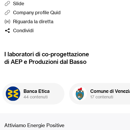
Slide
➜
Workshop
in presenza:
21 Novembre
➜
Workshop
ore 14:30
a Trento, quartiere Le Albere
ore 14:30
a T
Company profile Quid
(su
registrazione
).
Riguarda la diretta
Condividi
I laboratori di co-progettazione
di AEP e Produzioni dal Basso
Banca Etica
Comune di Venezi
44 contenuti
17 contenuti
Attiviamo Energie Positive