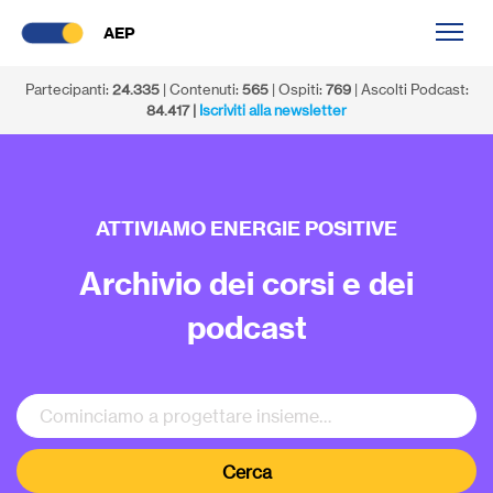
AEP
Partecipanti:
24.335
| Contenuti:
565
| Ospiti:
769
| Ascolti Podcast:
84.417 |
Iscriviti alla newsletter
ATTIVIAMO ENERGIE POSITIVE
Archivio dei corsi e dei
podcast