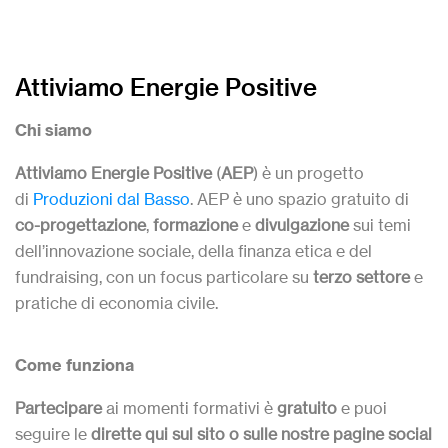
Eugenia Forte
: ha studiato Ingegneria Elettronica al
Poli di Torino e la laurea specialistica in Ingegneria
Meccatronica. Attualmente lavora in SocialFare, dove
si occupa di Business Development dell’acceleratore
Attiviamo Energie Positive
a impatto sociale.
Virginia Vannini,
laureata in Informatica a La Sapienza
Chi siamo
di Roma, sviluppatrice web in una digital agency. Oggi
aiuta gli artigiani, i creativi e i piccoli business ad
Attiviamo Energie Positive
(
AEP
) è un progetto
affermarsi online creando siti web su misura belli da
di
Produzioni dal Basso
. AEP è uno spazio gratuito di
vedere e facili da gestire.
co-progettazione
,
formazione
e
divulgazione
sui temi
dell’innovazione sociale, della finanza etica e del
fundraising, con un focus particolare su
terzo settore
e
pratiche di economia civile.
Come funziona
Partecipare
ai momenti formativi è
gratuito
e puoi
seguire le
dirette qui sul sito o sulle nostre pagine social