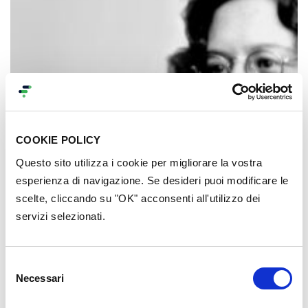
COOKIE POLICY
Questo sito utilizza i cookie per migliorare la vostra
esperienza di navigazione. Se desideri puoi modificare le
scelte, cliccando su "OK" acconsenti all'utilizzo dei
servizi selezionati.
Innovazione
24 Gennaio 2023
Simone Weil: tra filosofia, impegno e
Selezione
Necessari
del
mistica
consenso