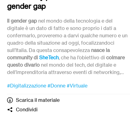
gender gap
Il gender gap
nel mondo della tecnologia e del
digitale è un dato di fatto e sono proprio i dati a
confermarlo, proveremo a darvi qualche numero e un
quadro della situazione ad oggi, focalizzandoci
sull’Italia. Da questa consapevolezza
nasce la
community di
SheTech
, che ha l’obiettivo di
colmare
questo divario
nel mondo del tech, del digitale e
dell’imprenditoria attraverso eventi di networking,
formazione e empowerment. In questa sfida la
I modelli che vi raccontiamo in questo webinar sono
#Digitalizzazione
#Donne
#Virtuale
community è un elemento fondamentale per creare
quelli di
Eugenia Forte
e
Virginia Vannini
, entrambe
confronto, scambio e portare dei modelli.
hanno scelto di studiare e lavorare nel mondo del
Scarica il materiale
tech e del digitale, una scelta coraggiosa? Ci faremo
raccontare la loro esperienza e dare qualche
Condividi
consiglio su come approcciare questo settore.
Con:
Silvia Fanzecco,
community e communication
manager in
SheTech. (
community@shetechitaly.org
)