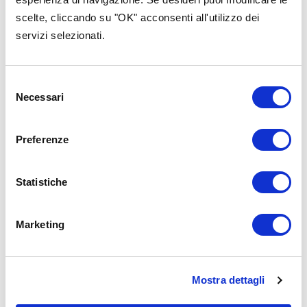
scelte, cliccando su "OK" acconsenti all'utilizzo dei
servizi selezionati.
Selezione
Necessari
del
consenso
Preferenze
Statistiche
Marketing
Progettazione
Progettazio
8 Ottobre 2025
19 Settembr
Mostra dettagli
BPER Civic Hub:
Hikikomo