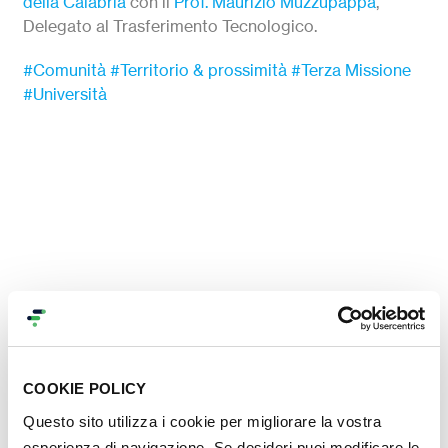
della Calabria
con il
Prof. Maurizio Muzzupappa
,
Delegato al Trasferimento Tecnologico.
#Comunità
#Territorio & prossimità
#Terza Missione
#Università
COOKIE POLICY
Contenuti nella stessa
Questo sito utilizza i cookie per migliorare la vostra
categoria
esperienza di navigazione. Se desideri puoi modificare le