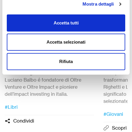
Mostra dettagli
Strumenti
Innovazione
9 Gennaio 2026
23 Luglio 2
Accetta tutti
Luciano Balbo: “Prima che
GenP: gi
tutto crolli”
partecip
Accetta selezionati
Intervista a
Luciano
Balbo
autore del
In questa pu
saggio per Longanesi “Prima che tutto
giovani che 
Rifiuta
crolli, la finanziarizzazione: cos’è e come
promosso da 
sta sconvolgendo il mondo”.
esemplari di
Luciano Balbo é fondatore di Oltre
trasformando
Venture e Oltre Impact e pioniere
Righetti e L
dell’impact investing in italia.
significato d
selezionate e
#Libri
iniziativa.
#Giovani
Condividi
Scopri il