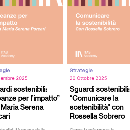
egie
Strategie
cembre 2025
20 Ottobre 2025
rdi sostenibili:
Sguardi sostenibili:
eanze per l’impatto”
“Comunicare la
 Maria Serena
sostenibilità” con
cari
Rossella Sobrero