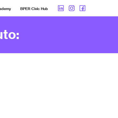
cademy
BPER Civic Hub
to: