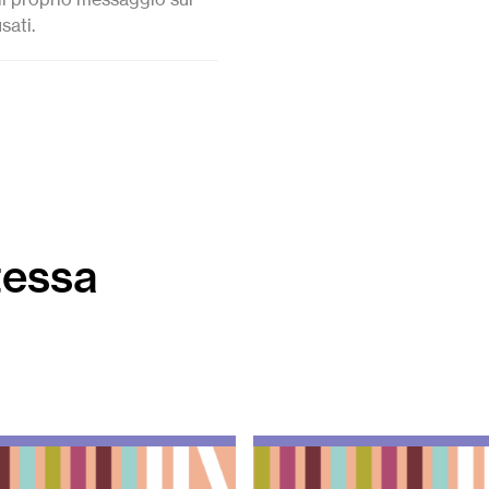
sati.
tessa