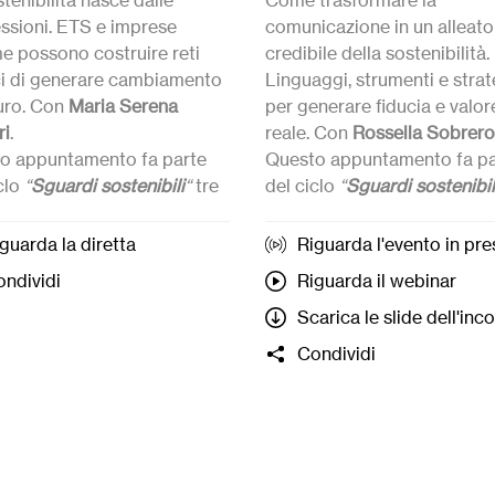
tenibilità nasce dalle
Come trasformare la
ssioni. ETS e imprese
comunicazione in un alleato
me possono costruire reti
credibile della sostenibilità.
i di generare cambiamento
Linguaggi, strumenti e strat
uro. Con
Maria Serena
per generare fiducia e valor
ri
.
reale. Con
Rossella
Sobrero
o appuntamento fa parte
Questo appuntamento fa pa
clo
“
Sguardi sostenibili
“
tre
del ciclo
“
Sguardi sostenibil
ri su tre temi diversi per
incontri su tre temi diversi 
 come il terzo settore, le
capire come il terzo settore,
guarda la diretta
Riguarda l'evento in pr
se e le comunità
imprese e le comunità
ndividi
Riguarda il webinar
uiscono un futuro
costruiscono un futuro
Scarica le slide dell'inc
ibile.
sostenibile.
inar
online di
➜
Webinar
online di
Condividi
ntazione del workshop:
3
presentazione del worksho
mbre
ore 11:00
(senza
Ottobre
ore 11:00.
razione)
➜
Workshop
in presenza:
2
rkshop
in presenza:
10
Ottobre ore 14:30
a Trento,
bre ore 14:30
a Trento,
quartiere Le Albere.