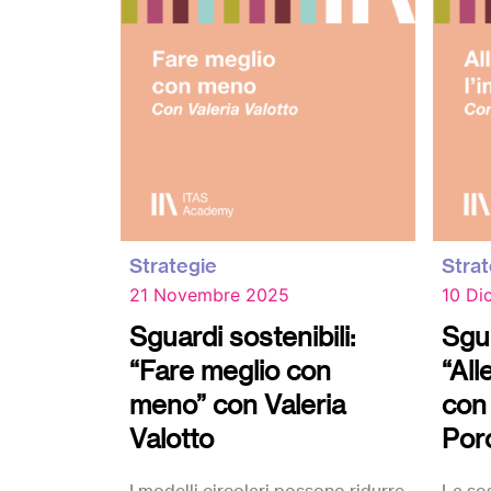
Strategie
Strat
21 Novembre 2025
10 Di
Sguardi sostenibili:
Sgua
“Fare meglio con
“All
meno” con Valeria
con
Valotto
Por