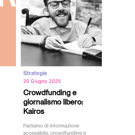
Strategie
Strategie
20 Giugno 2025
23 Aprile 
Crowdfunding e
Il banch
giornalismo libero:
perfett
Kairos
W i volontari
prodotti sol
Parliamo di informazione
territorio! 
accessibile, crowdfunding e