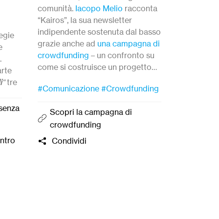
accorgimen
comunità.
Iacopo Melio
racconta
intatta la n
“Kairos”, la sua newsletter
dell’azione 
indipendente sostenuta dal basso
egie
possibile o
grazie anche ad
una campagna di
e
risultati di
crowdfunding
– un confronto su
.
strategie ef
come si costruisce un progetto
rte
di contatti
Riguard
editoriale libero, quali sono le
i
“
tre
valore diet
#Comunicazione
#Crowdfunding
sfide legate all’autonomia e cosa
per
Scarica 
impara a ge
significa oggi fare giornalismo
 le
esenza
Condivi
con comuni
Scopri la campagna di
senza filtri.
evento. Con
crowdfunding
responsabil
ontro
Condividi
Cause.
p:
14
0