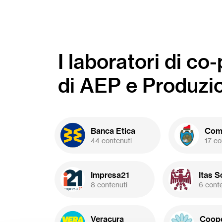
quartiere Le Albere (su
quart
registrazione
).
I laboratori di co
di AEP e Produzi
Banca Etica
Comu
44 contenuti
17 co
Impresa21
Itas S
8 contenuti
6 cont
Veracura
Coope