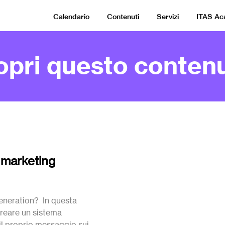
Calendario
Contenuti
Servizi
ITAS A
opri questo contenu
 marketing
generation? In questa
reare un sistema
il proprio messaggio sui