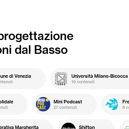
iere Le Albere
-progettazione
oni dal Basso
ne di Venezia
Università Milano-Bicocca
ntenuti
19 contenuti
olidale
Mini Podcast
Fr
enuti
27 contenuti
8 c
rativa Margherita
Shifton