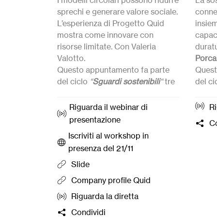
I modelli circolari possono ridurre
La sos
sprechi e generare valore sociale.
conne
L’esperienza di Progetto Quid
insie
mostra come innovare con
capac
risorse limitate. Con
Valeria
durat
Valotto
.
Porca
Questo appuntamento fa parte
Quest
del ciclo
“
Sguardi sostenibili
“
tre
del ci
incontri su tre temi diversi per
incont
capire come il terzo settore, le
capire
Riguarda il webinar di
Ri
imprese e le comunità
impre
presentazione
Co
costruiscono un futuro
costr
Iscriviti al workshop in
sostenibile.
sosten
presenza del 21/11
➜
Webinar
online di
➜
Web
presentazione del workshop:
14
prese
Slide
Novembre
ore 11:00
(senza
Dice
Company profile Quid
registrazione)
regist
Riguarda la diretta
➜
Workshop
in presenza:
21
➜
Wo
Novembre ore 14:30
a Trento,
Dicem
Condividi