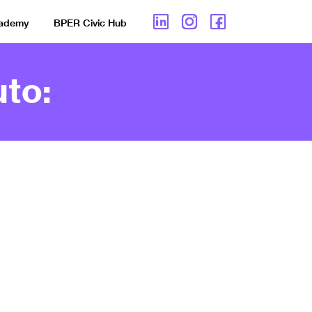
cademy
BPER Civic Hub
to: