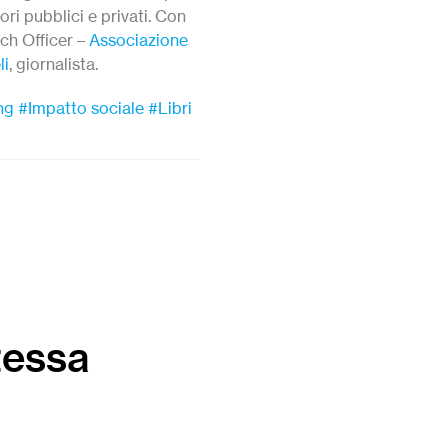
ri pubblici e privati. Con
rch Officer –
Associazione
li
, giornalista.
ng
#Impatto sociale
#Libri
tessa