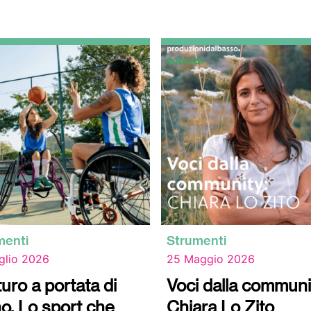
menti
Strumenti
glio 2026
25 Maggio 2026
uturo a portata di
Voci dalla communi
o. Lo sport che
Chiara Lo Zito