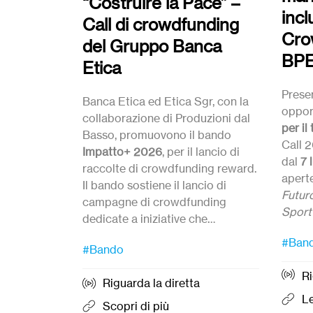
“Costruire la Pace” –
incl
Call di crowdfunding
Cro
del Gruppo Banca
BPE
Etica
Prese
Banca Etica ed Etica Sgr, con la
oppor
collaborazione di Produzioni dal
per il
Basso, promuovono il bando
Call 2
Impatto+ 2026
, per il lancio di
dal
7 
raccolte di crowdfunding reward.
aperte
Il bando sostiene il lancio di
Futur
campagne di crowdfunding
Sport
dedicate a iniziative che
prom
Candi
promuovono la cultura della pace,
Candidature
dal 27 Luglio
ed
#Ban
quest
alle 1
#Bando
della nonviolenza e del disarmo.
entro le ore 12:00 del
21
inizia
settembre 2026.
Ri
l’
attiv
Riguarda la diretta
access
Le
Scopri di più
bambi