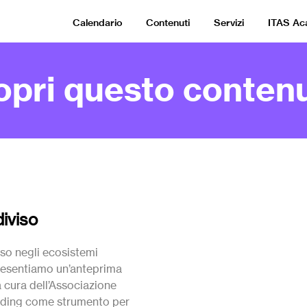
Calendario
Contenuti
Servizi
ITAS A
opri questo contenu
iviso
so negli ecosistemi
Presentiamo un’anteprima
 cura dell’Associazione
unding come strumento per