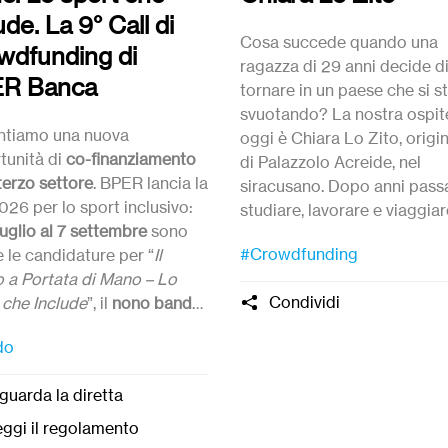
ude. La 9° Call di
Cosa succede quando una
wdfunding di
ragazza di 29 anni decide d
R Banca
tornare in un paese che si s
svuotando? La nostra ospit
ntiamo una nuova
oggi è Chiara Lo Zito, origi
tunità di
co-finanziamento
di Palazzolo Acreide, nel
 terzo settore
. BPER lancia la
siracusano. Dopo anni passa
026 per lo sport inclusivo:
studiare, lavorare e viaggiar
luglio al 7 settembre
sono
fuori, è tornata a casa con
#Crowdfunding
 le candidature per “
Il
un’idea: riaprire un bar di
o a Portata di Mano – Lo
quartiere che stava chiuden
Condividi
 che Include
”, il
nono bando
farne un presidio per la com
osso da BPER
dature entro 7 Settembre
che
Per riuscirci ha coinvolto
do
’anno intende sostenere
2:00.
centinaia di persone in un
tive capaci di rendere
crowdfunding
. Oggi ci racc
guarda la diretta
ità sportiva sempre più
perché, e com’è andata.
ibile e inclusiva per
ggi il regolamento
ni, bambine, ragazze e