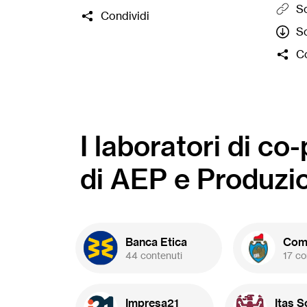
Sc
Condividi
ragazz
Sc
organ
gratu
Co
forma
al ter
selez
lance
crowd
I laboratori di co
BPER 
Basso
di AEP e Produzi
del
co
perd
(prog
20.00
Banca Etica
Comu
44 contenuti
17 co
Impresa21
Itas S