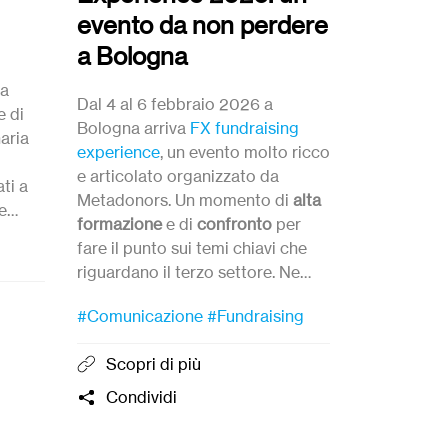
evento da non perdere
Intervista a
a Bologna
i
del saggio 
ta
che tutto cro
Dal 4 al 6 febbraio 2026 a
e di
finanziariz
Bologna arriva
FX fundraising
naria
sta sconvol
experience
, un evento molto ricco
Luciano Bal
e articolato organizzato da
ti a
Oltre Ventu
Metadonors. Un momento di
alta
e
pioniere del
formazione
e di
confronto
per
italia.
fare il punto sui temi chiavi che
#Libri
riguardano il terzo settore. Ne
do, e
parliamo con
Greta
Orsenigo
,
Condivi
unità.
#Comunicazione
#Fundraising
Impact Partnership Developer per
METADONORS.
Scopri di più
onta
Condividi