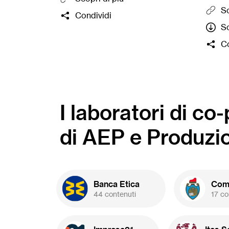
bambi
Sc
Condividi
ragazz
Sc
organ
gratu
Co
forma
al ter
selez
lance
crowd
I laboratori di co
BPER 
Basso
di AEP e Produzi
del
co
perd
(prog
20.00
Banca Etica
Comu
44 contenuti
17 co