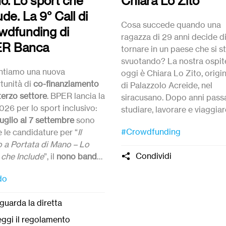
o. Lo sport che
Chiara Lo Zito
ude. La 9° Call di
Cosa succede quando una
wdfunding di
ragazza di 29 anni decide d
R Banca
tornare in un paese che si s
svuotando? La nostra ospit
ntiamo una nuova
oggi è Chiara Lo Zito, origi
tunità di
co-finanziamento
di Palazzolo Acreide, nel
 terzo settore
. BPER lancia la
siracusano. Dopo anni passa
026 per lo sport inclusivo:
studiare, lavorare e viaggiar
luglio al 7 settembre
sono
fuori, è tornata a casa con
#Crowdfunding
 le candidature per “
Il
un’idea: riaprire un bar di
o a Portata di Mano – Lo
quartiere che stava chiuden
Condividi
 che Include
”, il
nono bando
farne un presidio per la com
osso da BPER
dature entro 7 Settembre
che
Per riuscirci ha coinvolto
do
’anno intende sostenere
2:00.
centinaia di persone in un
tive capaci di rendere
crowdfunding
. Oggi ci racc
guarda la diretta
ità sportiva sempre più
perché, e com’è andata.
ibile e inclusiva per
ggi il regolamento