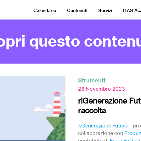
Calendario
Contenuti
Servizi
ITAS A
opri questo contenu
Strumenti
28 Novembre 2023
riGenerazione Futur
raccolta
ri
Generazione Futuro
– pr
collaborazione con
Produz
contributo di
Ferrovie dell