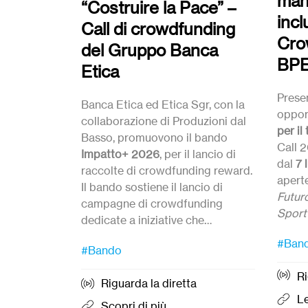
man
“Costruire la Pace” –
incl
Call di crowdfunding
Cro
del Gruppo Banca
BPE
Etica
Prese
Banca Etica ed Etica Sgr, con la
oppor
collaborazione di Produzioni dal
per il
Basso, promuovono il bando
Call 2
Impatto+ 2026
, per il lancio di
dal
7 
raccolte di crowdfunding reward.
aperte
Il bando sostiene il lancio di
Futur
campagne di crowdfunding
Sport
dedicate a iniziative che
prom
Candi
promuovono la cultura della pace,
Candidature
dal 27 Luglio
ed
#Ban
quest
alle 1
#Bando
della nonviolenza e del disarmo.
entro le ore 12:00 del
21
inizia
settembre 2026.
Ri
l’
attiv
Riguarda la diretta
access
Le
Scopri di più