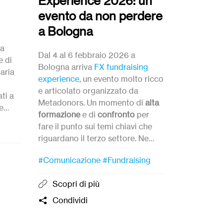
Experience 2026: un
che tutt
evento da non perdere
Intervista a
a Bologna
i
del saggio 
ta
che tutto cro
Dal 4 al 6 febbraio 2026 a
e di
finanziariz
Bologna arriva
FX fundraising
naria
sta sconvol
experience
, un evento molto ricco
Luciano Bal
e articolato organizzato da
ti a
Oltre Ventu
Metadonors. Un momento di
alta
e
pioniere del
formazione
e di
confronto
per
italia.
fare il punto sui temi chiavi che
#Libri
riguardano il terzo settore. Ne
do, e
parliamo con
Greta
Orsenigo
,
Condivi
unità.
#Comunicazione
#Fundraising
Impact Partnership Developer per
METADONORS.
Scopri di più
onta
Condividi