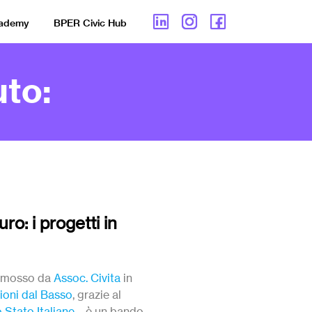
cademy
BPER Civic Hub
to:
o: i progetti in
omosso da
Assoc. Civita
in
ioni dal Basso
, grazie al
o Stato Italiane
– è un bando