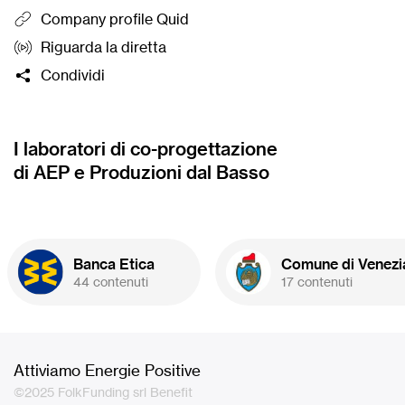
ore 14:30
a Trento, quartiere Le Albere
ore 14:30
a T
Company profile Quid
(su
registrazione
).
Riguarda la diretta
Condividi
I laboratori di co-progettazione
di AEP e Produzioni dal Basso
Banca Etica
Comune di Venezi
44 contenuti
17 contenuti
Attiviamo Energie Positive
©2025 FolkFunding srl Benefit