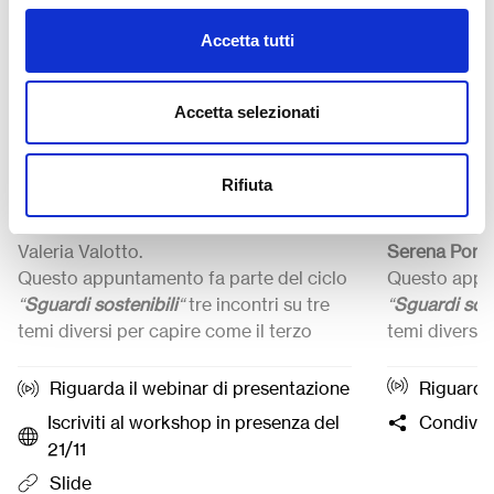
Sguardi sostenibili: “Fare
Sguardi s
Accetta tutti
meglio con meno” con
“Alleanze
Valeria Valotto
Maria Se
Accetta selezionati
I modelli circolari possono ridurre
La sostenibil
sprechi e generare valore sociale.
ETS e impre
Rifiuta
L’esperienza di Progetto Quid mostra
costruire ret
come innovare con risorse limitate. Con
cambiamento
Valeria Valotto
.
Serena Porca
Questo appuntamento fa parte del ciclo
Questo appun
“
Sguardi sostenibili
“
tre incontri su tre
“
Sguardi sost
temi diversi per capire come il terzo
temi diversi 
settore, le imprese e le comunità
settore, le i
costruiscono un futuro sostenibile.
costruiscono 
Riguarda il webinar di presentazione
Riguarda 
➜
Webinar
online di presentazione del
➜
Webinar
on
Iscriviti al workshop in presenza del
Condivid
workshop:
14 Novembre
ore 11:00
workshop:
3
21/11
(senza registrazione)
registrazione
Slide
➜
Workshop
in presenza:
21 Novembre
➜
Workshop