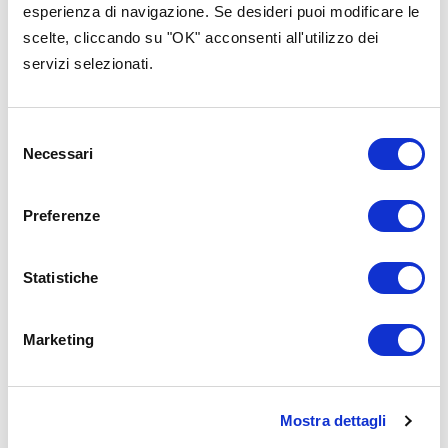
categoria
esperienza di navigazione. Se desideri puoi modificare le
scelte, cliccando su "OK" acconsenti all'utilizzo dei
servizi selezionati.
Selezione
Necessari
del
consenso
Preferenze
Statistiche
Marketing
Strategie
Strategie
Mostra dettagli
21 Novembre 2025
10 Dicembre